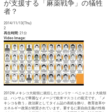
が支援する「麻薬戦争」の犠牲
者？
2014/11/13(Thu)
2
再生時間:
21分
Video Image:
2012年メキシコ大統領に就任したエンリケ・ペニャニエト大統領
は、ハンサムで華麗なイメージで欧米マスコミの寵児です。「メ
キシコを救う」政治家としてタイム誌の表紙を飾り、教育改革や
エネルギー政策が絶賛されています。要するに新自由主義の性格