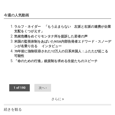
今週の人気動画
ラルフ・ネイダー 「もう止まらない 左派と右派の連携が企業
支配をくつがえす」
気候危機をめぐりモンタナ州を提訴した若者の声
米国の監視体制をあばいたNSA内部告発者エドワード・スノーデ
ンが名乗り出る インタビュー
70年前に強制収容された12万人の日系米国人：ふたたび起こる
可能性
「命のための行進」銃規制を求める生徒たちのスピーチ
1 of 190
次へ ›
さらに
続きを観る