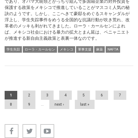
であり、オバマ大統領とがっちり組んで多国籍企業の対外投資を
保護する政策をメキシコで推進していることがマスコミ人気の秘
訣のようです。しかし、ここへきて豪邸をめぐるスキャンダルが
浮上し、学生失踪事件をめうる全国的な抗議行動が吹き荒れ、改
革者のメッキも剥がれてきました。ローラ・カールセンによれ
ば、メキシコ社会における暴力の拡大とまん延は、ペニャニエト
が推進する新自由主義政策と表裏一体なのです。
学生失踪
ローラ・カールセン
メキシコ
軍事支援
麻薬
NAFTA
Pages
1
2
3
4
5
6
7
8
9
…
next ›
last »