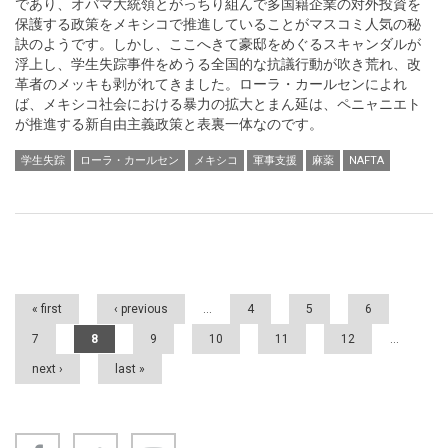
であり、オバマ大統領とがっちり組んで多国籍企業の対外投資を
保護する政策をメキシコで推進していることがマスコミ人気の秘
訣のようです。しかし、ここへきて豪邸をめぐるスキャンダルが
浮上し、学生失踪事件をめうる全国的な抗議行動が吹き荒れ、改
革者のメッキも剥がれてきました。ローラ・カールセンによれ
ば、メキシコ社会における暴力の拡大とまん延は、ペニャニエト
が推進する新自由主義政策と表裏一体なのです。
学生失踪
ローラ・カールセン
メキシコ
軍事支援
麻薬
NAFTA
Pages
« first
‹ previous
…
4
5
6
7
8
9
10
11
12
…
next ›
last »