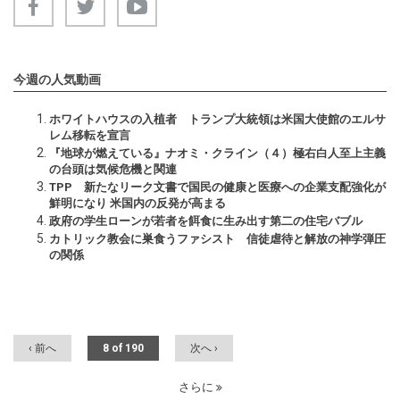
今週の人気動画
ホワイトハウスの入植者 トランプ大統領は米国大使館のエルサ
レム移転を宣言
『地球が燃えている』ナオミ・クライン（４）極右白人至上主義
の台頭は気候危機と関連
TPP 新たなリーク文書で国民の健康と医療への企業支配強化が
鮮明になり 米国内の反発が高まる
政府の学生ローンが若者を餌食に生み出す第二の住宅バブル
カトリック教会に巣食うファシスト 信徒虐待と解放の神学弾圧
の関係
‹ 前へ
8 of 190
次へ ›
さらに