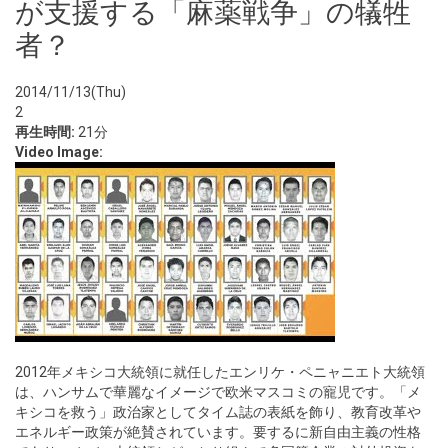
が支援する「麻薬戦争」の犠牲
者？
2014/11/13(Thu)
2
再生時間:
21分
Video Image:
2012年メキシコ大統領に就任したエンリケ・ペニャニエト大統領
は、ハンサムで華麗なイメージで欧米マスコミの寵児です。「メ
キシコを救う」政治家としてタイム誌の表紙を飾り、教育改革や
エネルギー政策が絶賛されています。要するに新自由主義の性格