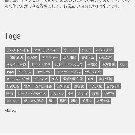
んな使い方ができる資料として、お役立ていただければ幸いです。
Tags
アパルトヘイト
アリ･アブニマー
カーター
ゲスト
パレスチナ
一国家解決
分離壁
エネルギー
油田開発
環境汚染
石油企業
マルクス主義
タリク・アリ
規制
ベネズエラ
中南米
左派政権
石油
1968
イギリス
ヨーロッパ
アクティビズム
デジタル化
ネットの中立性
メディア
独占
電波の民主化
TPP
個人情報
監視社会
警察
企業と社会
偏向報道
温暖化
二大政党
企業犯罪
映画
シーザー･チャベス
ボリバル
CIA
カナダ
諜報
NAFTA
メキシコ
テロとの戦争
南北
移民
難民
イラク
内部被爆
More