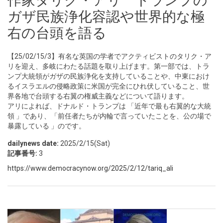
作家タリク・アリ トランプの
ガザ民族浄化容認や世界的な極
右の台頭を語る
【25/02/15/3】有名な英国の学者でアクティビストのタリク・ア
リを迎え、多岐にわたる話題を取り上げます。第一部では、トラ
ンプ大統領がガザの民族浄化を支持していることや、中東におけ
るイスラエルの侵略政策に米国が完全にひれ伏していること、世
界各地で台頭する右翼の権威主義などについて語ります。
アリによれば、ドナルド・トランプは 「近年で最も右翼的な大統
領 」であり、「前任者たちが内輪で言っていたことを、公の場で
暴露している 」のです。
dailynews date:
2025/2/15(Sat)
記事番号:
3
https://www.democracynow.org/2025/2/12/tariq_ali