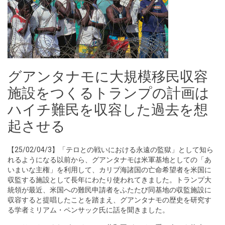
グアンタナモに大規模移民収容
施設をつくるトランプの計画は
ハイチ難民を収容した過去を想
起させる
【25/02/04/3】「テロとの戦いにおける永遠の監獄」として知ら
れるようになる以前から、グアンタナモは米軍基地としての「あ
いまいな主権」を利用して、カリブ海諸国の亡命希望者を米国に
収監する施設として長年にわたり使われてきました。トランプ大
統領が最近、米国への難民申請者をふたたび同基地の収監施設に
収容すると提唱したことを踏まえ、グアンタナモの歴史を研究す
る学者ミリアム・ペンサック氏に話を聞きました。