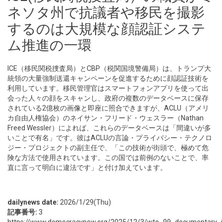
ネソタ州で抗議者や移民を撮影
するのは大規模な顔認証システ
ム推進の一環
ICE（移民関税捜査局）とCBP（税関国境警備局）は、トランプ大
統領の大量強制送還キャンペーンを促進するために顔認証技術を
利用しています。移民管理官はスマートフォンアプリを使って出
会った人々の顔をスキャンし、政府の複数のデータベースに保存
されている2億枚の画像と即座に照合できますが、ACLU（アメリ
カ自由人権協会）のネイサン・フリード・ウェスラー（Nathan
Freed Wessler）によれば、これらのデータベースは「間違いが多
いことで有名」です。彼はACLUの言論・プライバシー・テクノロ
ジー・プロジェクトの副主任で、「この技術が街頭で、極めて危
険な方法で使用されています。この国では前例のないことで、率
直に言って明白に違法です」と付け加えています。
dailynews date:
2026/1/29(Thu)
記事番号:
3