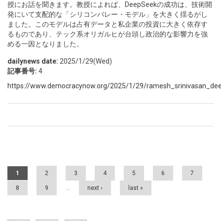
授にお話を聞きます。教授によれば、DeepSeekの成功は、技術開
発にいて支配的な「シリコンバレー・モデル」を大きく揺るがし
ました。このモデルは占有データと私企業の投資に大きく依存す
るものであり、テック系オリガルヒが台頭し政治的な影響力を強
める一因となりました。
dailynews date:
2025/1/29(Wed)
記事番号:
4
https://www.democracynow.org/2025/1/29/ramesh_srinivasan_dee
Pages
1
2
3
4
5
6
7
8
9
…
next ›
last »