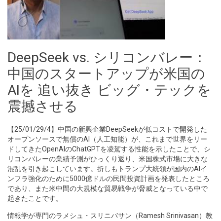
DeepSeek vs. シリコンバレー：
中国のスタートアップが米国の
AIを 追い抜き ビッグ・テックを
震撼させる
【25/01/29/4】中国の新興企業DeepSeekが低コストで開発した
オープンソースで無償のAI（人工知能）が、これまで世界をリー
ドしてきたOpenAIのChatGPTを凌駕する性能を示したことで、シ
リコンバレーの業績予測がひっくり返り、米国株式市場に大きな
混乱を引き起こしています。折しもトランプ大統領が国内のAIイ
ンフラ強化のために5000億ドルの民間投資計画を発表したところ
であり、また米中間の大規模な貿易戦争が脅威となっている中で
起きたことです。
情報学が専門のラメシュ・スリニバサン（Ramesh Srinivasan）教