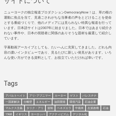
サイトについて
ニューヨークの独立報道プロダクションDemocracyNow！は、草の根の
運動に焦点を当て、見過ごされがちな当事者の声をとどけることを使命
とする番組づくりで、他のメディアには見られない特異な報道を行って
います。日本語サイトは2007年に始まりました。日本ではあまり紹介さ
れない事件や、日本の視聴者に関係のありそうな題材を厳選して紹介し
ています。
字幕動画アーカイブとしても、たいへんに充実してきました。どれも内
容の濃いインタビューであり、見るたびに新しい発見があります。いろ
んな使い方ができる資料として、お役立ていただければ幸いです。
Tags
アパルトヘイト
アリ･アブニマー
カーター
ゲスト
パレスチナ
一国家解決
分離壁
エネルギー
油田開発
環境汚染
石油企業
マルクス主義
タリク・アリ
規制
ベネズエラ
中南米
左派政権
石油
1968
イギリス
ヨーロッパ
アクティビズム
デジタル化