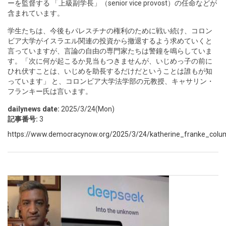
ーを監督する 「上級副学長」（senior vice provost）の任命などが
含まれています。
学生たちは、今後もパレスチナの権利のために戦い続け、コロン
ビア大学がイスラエル関連の投資から撤退するよう求めていくと
言っていますが、言論の自由の専門家たちは警鐘を鳴らしていま
す。「次に何が起こるか見当もつきませんが、いじめっ子の前に
ひれ伏すことは、いじめを助長するだけだということは誰もが知
っています」 と、コロンビア大学法学部の元教授、キャサリン・
フランキー氏は言います。
dailynews date:
2025/3/24(Mon)
記事番号:
3
https://www.democracynow.org/2025/3/24/katherine_franke_colum