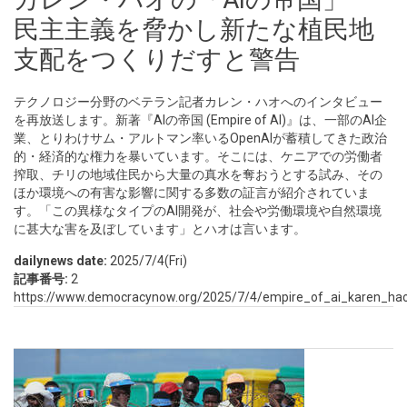
民主主義を脅かし新たな植民地
支配をつくりだすと警告
テクノロジー分野のベテラン記者カレン・ハオへのインタビュー
を再放送します。新著『AIの帝国 (Empire of AI)』は、一部のAI企
業、とりわけサム・アルトマン率いるOpenAIが蓄積してきた政治
的・経済的な権力を暴いています。そこには、ケニアでの労働者
搾取、チリの地域住民から大量の真水を奪おうとする試み、その
ほか環境への有害な影響に関する多数の証言が紹介されていま
す。「この異様なタイプのAI開発が、社会や労働環境や自然環境
に甚大な害を及ぼしています」とハオは言います。
dailynews date:
2025/7/4(Fri)
記事番号:
2
https://www.democracynow.org/2025/7/4/empire_of_ai_karen_ha