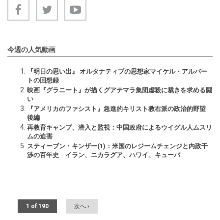
今週の人気動画
『明日の思い出』 オルタナティブの思想家マイケル・アルバー
トの回想録
映画『グラニート』が描くグアテマラ集団虐殺に裁きを求める闘
い
『アメリカのファシスト』急進的キリスト教右派の政治的野望
後編
再教育キャンプ、潜入と監視：中国政府によるウイグル人ムスリ
ムの迫害
スティーブン・キンザー(1)：米国のレジームチェンジと内政干
渉の百年史 イラン、ニカラグア、ハワイ、キューバ
1 of 190
次へ ›