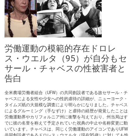
労働運動の模範的存在ドロレ
ス・ウエルタ（95）が自分もセ
サール・チャベスの性被害者と
告白
全米農場労働者組合（UFW）の共同創設者である故セサール・チ
ャベスによる女性や少女への性的虐待の詳細が、ニューヨーク・
タイムズ紙の大規模な調査により明らかになりました。チャベス
によるグルーミング（手なずけ）と虐待の経歴が発覚したことは
労働運動界やカリフォルニア州に衝撃を与えており、州当局はす
でに彼の名誉を称えて予定されていた祝典の中止や名称変更に動
いています。チャベスは、同じく労働運動のアイコンでありUFW
共同創設者であるドロレス・ウエルタ（現在95歳）に対しても性