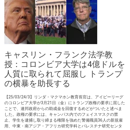
キャスリン・フランク法学教
授：コロンビア大学は4億ドルを
人質に取られて屈服し トランプ
の横暴を助長する
【25/03/24/3】リンダ・マクマホン教育長官は、アイビーリーグ
のコロンビア大学が3月21日（金）にトランプ政権の要求に屈した
ことで、連邦政府からの助成金を回復するめどがついたと述べま
した。政権の要求には、キャンパス内でのフェイスマスクの禁
止、学生を逮捕し取り締まる権限を強めた警備職員36人の新規雇
用、中東・南アジア・アフリカ研究学科とパレスチナ研究センタ