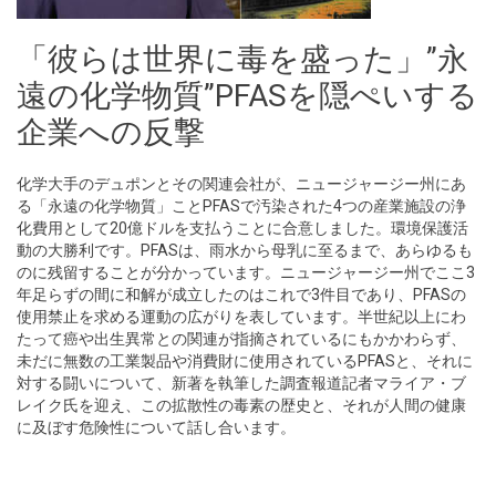
「彼らは世界に毒を盛った」”永
遠の化学物質”PFASを隠ぺいする
企業への反撃
化学大手のデュポンとその関連会社が、ニュージャージー州にあ
る「永遠の化学物質」ことPFASで汚染された4つの産業施設の浄
化費用として20億ドルを支払うことに合意しました。環境保護活
動の大勝利です。PFASは、雨水から母乳に至るまで、あらゆるも
のに残留することが分かっています。ニュージャージー州でここ3
年足らずの間に和解が成立したのはこれで3件目であり、PFASの
使用禁止を求める運動の広がりを表しています。半世紀以上にわ
たって癌や出生異常との関連が指摘されているにもかかわらず、
未だに無数の工業製品や消費財に使用されているPFASと、それに
対する闘いについて、新著を執筆した調査報道記者マライア・ブ
レイク氏を迎え、この拡散性の毒素の歴史と、それが人間の健康
に及ぼす危険性について話し合います。