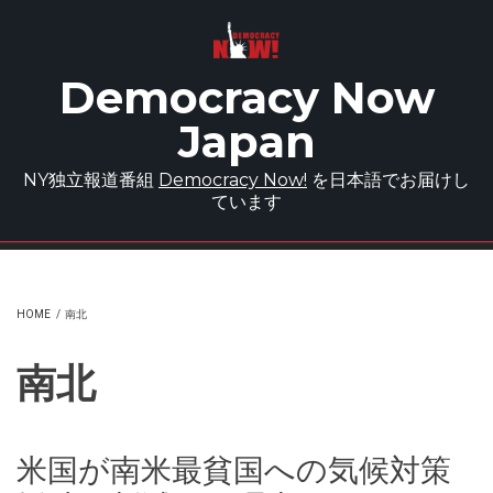
Skip to main content
Democracy Now
Japan
NY独立報道番組
Democracy Now!
を日本語でお届けし
ています
HOME
/
南北
南北
米国が南米最貧国への気候対策