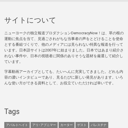
サイトについて
ニューヨークの独立報道プロダクションDemocracyNow！は、草の根の
運動に焦点を当て、見過ごされがちな当事者の声をとどけることを使命
とする番組づくりで、他のメディアには見られない特異な報道を行って
います。日本語サイトは2007年に始まりました。日本ではあまり紹介さ
れない事件や、日本の視聴者に関係のありそうな題材を厳選して紹介し
ています。
字幕動画アーカイブとしても、たいへんに充実してきました。どれも内
容の濃いインタビューであり、見るたびに新しい発見があります。いろ
んな使い方ができる資料として、お役立ていただければ幸いです。
Tags
アパルトヘイト
アリ･アブニマー
カーター
ゲスト
パレスチナ