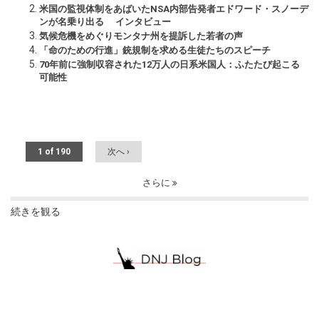
米国の監視体制をあばいたNSA内部告発者エドワード・スノーデ
ンが名乗り出る インタビュー
気候危機をめぐりモンタナ州を提訴した若者の声
「命のための行進」銃規制を求める生徒たちのスピーチ
70年前に強制収容された12万人の日系米国人：ふたたび起こる
可能性
1 of 190
次へ ›
さらに
続きを観る