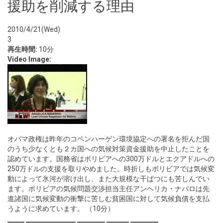
援助を削減する理由
2010/4/21(Wed)
3
再生時間:
10分
Video Image:
オバマ政権は昨年のコペンハーゲン環境協定への署名を拒んだ国
のうち少なくとも２カ国への気候対策資金援助を中止したことを
認めています。国務省はポリビアへの300万ドルとエクアドルへの
250万ドルの支援を取りやめました。時折しもボリビアでは気候変
動によって氷河が溶け出し、また大規模な干ばつにも苦しんでい
ます。ボリビアの気候問題交渉担当主任アンヘリカ・ナバロは先
進諸国に気候変動の衝撃に苦しむ貧困国に対して気候負債を支払
うように求めています。 （10分）