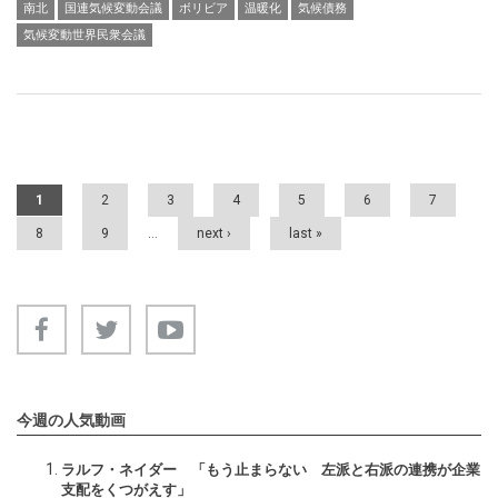
南北
国連気候変動会議
ボリビア
温暖化
気候債務
気候変動世界民衆会議
Pages
1
2
3
4
5
6
7
8
9
…
next ›
last »
今週の人気動画
ラルフ・ネイダー 「もう止まらない 左派と右派の連携が企業
支配をくつがえす」