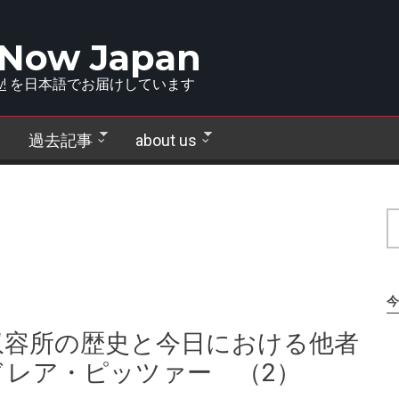
 Now Japan
!
を日本語でお届けしています
過去記事
about us
今
収容所の歴史と今日における他者
ドレア・ピッツァー （2）