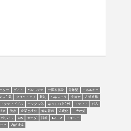
ーター
ゲスト
パレスチナ
一国家解決
分離壁
エネルギー
クス主義
タリク・アリ
規制
ベネズエラ
中南米
左派政権
アクティビズム
デジタル化
ネットの中立性
メディア
独占
社会
警察
企業と社会
偏向報道
温暖化
二大政党
ボリバル
CIA
カナダ
諜報
NAFTA
メキシコ
ラク
内部被爆