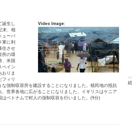
て誕生し
Video Image:
紀末、植
キューバ
ラ軍に利
移住させ
容所の環
時、米国
スペイン
あおりま
だフィリ
うな強制収容所を建設することになりました。植民地の抵抗
れ、世界各地に広がることになりました。イギリスはケニア
はベトナムで村人の強制収容を行いました。(9分)