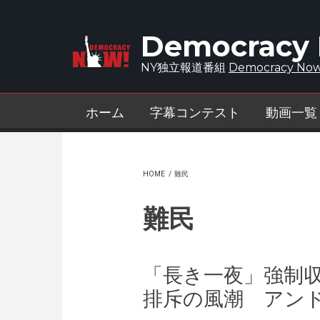
Skip to main content
Democracy
NY独立報道番組
Democracy Now
ホーム
字幕コンテスト
動画一覧
HOME
/
難民
難民
「長き一夜」強制
排斥の風潮 アン