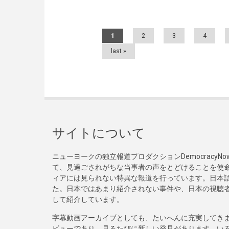
Pages
1
2
3
4
last »
サイトについて
ニューヨークの独立報道プロダクションDemocracy
て、見過ごされがちな当事者の声をとどけることを使
ィアには見られない特異な報道を行っています。日本語
た。日本ではあまり紹介されない事件や、日本の視聴
して紹介しています。
字幕動画アーカイブとしても、たいへんに充実してき
ビューであり、見るたびに新しい発見があります。い