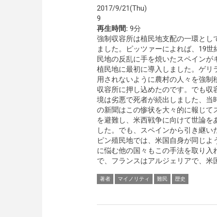
2017/9/21(Thu)
9
再生時間:
9分
強制収容所は植民地支配の一環とし
ました。ピッツァーによれば、19世
民地の反乱に手を焼いたスペインが
植民地に最初に導入しました。ゲリ
用されないように農村の人々を強制
収容所に押し込めたのです。でも収
境は劣悪で死者が続出しました、当
の新聞はこの惨状を大々的に報じて
を避難し、米西戦争に向けて世論を
した。でも、スペインから引き継い
ピン殖民地では、米国自身が同じよ
に悩む他の国々もこの手法を取り入
で、フランスはアルジェリアで、米国
著者
マイノリティ
難民
歴史