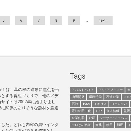
5
6
7
8
9
…
next ›
Tags
Now！は、草の根の運動に焦点を当
アパルトヘイト
アリ･アブニマー
カ
命とする番組づくりで、他のメデ
油田開発
環境汚染
石油企業
マル
サイトは2007年に始まりまし
石油
1968
イギリス
ヨーロッパ
者に関係のありそうな題材を厳選
電波の民主化
TPP
個人情報
監視
企業犯罪
映画
シーザー･チャベス
ました。どれも内容の濃いインタ
テロとの戦争
南北
移民
難民
イ
ろんな使い方ができる資料とし