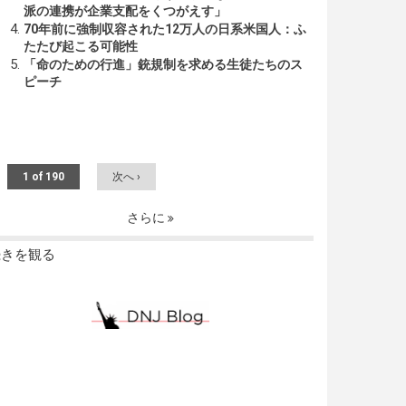
派の連携が企業支配をくつがえす」
70年前に強制収容された12万人の日系米国人：ふ
たたび起こる可能性
「命のための行進」銃規制を求める生徒たちのス
ピーチ
1 of 190
次へ ›
さらに
続きを観る