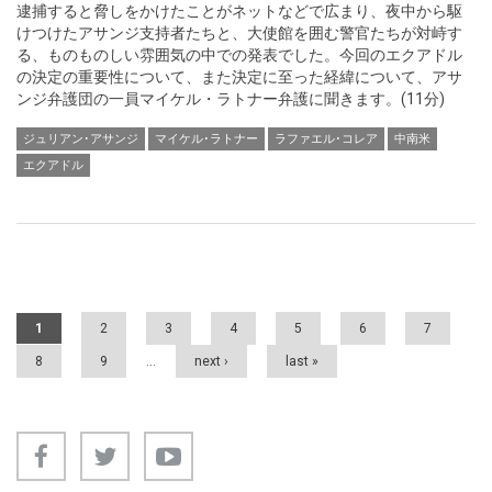
逮捕すると脅しをかけたことがネットなどで広まり、夜中から駆
けつけたアサンジ支持者たちと、大使館を囲む警官たちが対峙す
る、ものものしい雰囲気の中での発表でした。今回のエクアドル
の決定の重要性について、また決定に至った経緯について、アサ
ンジ弁護団の一員マイケル・ラトナー弁護に聞きます。(11分)
ジュリアン･アサンジ
マイケル･ラトナー
ラファエル･コレア
中南米
エクアドル
Pages
1
2
3
4
5
6
7
8
9
…
next ›
last »