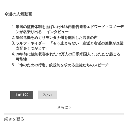
今週の人気動画
米国の監視体制をあばいたNSA内部告発者エドワード・スノーデ
ンが名乗り出る インタビュー
気候危機をめぐりモンタナ州を提訴した若者の声
ラルフ・ネイダー 「もう止まらない 左派と右派の連携が企業
支配をくつがえす」
70年前に強制収容された12万人の日系米国人：ふたたび起こる
可能性
「命のための行進」銃規制を求める生徒たちのスピーチ
1 of 190
次へ ›
さらに
続きを観る