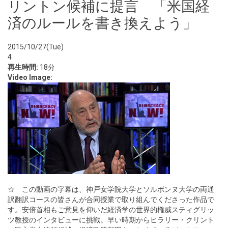
リントン候補に提言 「米国経
済のルールを書き換えよう」
2015/10/27(Tue)
4
再生時間:
18分
Video Image:
☆ この動画の字幕は、神戸女学院大学とソルボンヌ大学の両通
訳翻訳コースの皆さんが合同授業で取り組んでくださった作品で
す。安倍首相もご意見を仰いだ経済学の世界的権威スティグリッ
ツ教授のインタビューに挑戦。早い時期からヒラリー・クリント