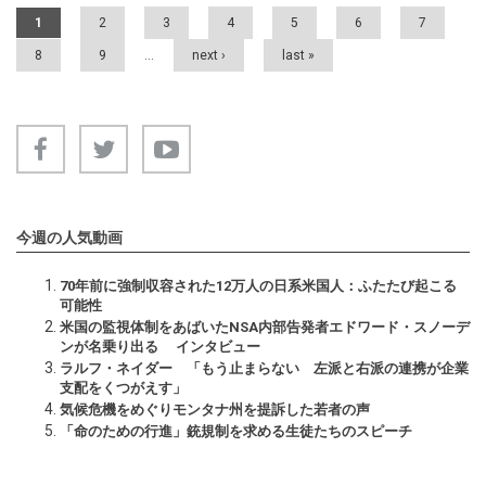
Pages
1
2
3
4
5
6
7
8
9
…
next ›
last »
今週の人気動画
70年前に強制収容された12万人の日系米国人：ふたたび起こる
可能性
米国の監視体制をあばいたNSA内部告発者エドワード・スノーデ
ンが名乗り出る インタビュー
ラルフ・ネイダー 「もう止まらない 左派と右派の連携が企業
支配をくつがえす」
気候危機をめぐりモンタナ州を提訴した若者の声
「命のための行進」銃規制を求める生徒たちのスピーチ