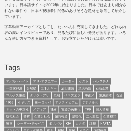
います。日本語サイトは2007年に始まりました。日本ではあまり紹介さ
れない事件や、日本の視聴者に関係のありそうな題材を厳選して紹介し
ています。
字幕動画アーカイブとしても、たいへんに充実してきました。どれも内
容の濃いインタビューであり、見るたびに新しい発見があります。いろ
んな使い方ができる資料として、お役立ていただければ幸いです。
Tags
アパルトヘイト
アリ･アブニマー
カーター
ゲスト
パレスチナ
一国家解決
分離壁
エネルギー
油田開発
環境汚染
石油企業
マルクス主義
タリク・アリ
規制
ベネズエラ
中南米
左派政権
石油
1968
イギリス
ヨーロッパ
アクティビズム
デジタル化
ネットの中立性
メディア
独占
電波の民主化
TPP
個人情報
監視社会
警察
企業と社会
偏向報道
温暖化
二大政党
企業犯罪
映画
シーザー･チャベス
ボリバル
CIA
カナダ
諜報
NAFTA
メキシコ
テロとの戦争
南北
移民
難民
イラク
内部被爆