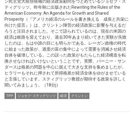
ン民主党大統領候補の経済政策顧問をつとめているジョセフ・ス
ティグリッツ。昨年秋に出版されたRewriting the Rules of the
American Economy: An Agenda for Growth and Shared
Prosperity（『アメリカ経済のルールを書き換える 成長と共栄に
向けた提言』）は、クリントン陣営の経済政策に影響を与えるだ
ろうと注目されました。そこで語られているのは、現在の米国の
経済は岐路を迎えており、過去30年あまり続いてきた実験が失敗
したのは、もはや誰の目にも明らかである。レーガン政権の時代
に始まった政策が、過度の富の集中によって需要を消滅させ経済
自体を破壊している。この誤った政策がもたらした経済構造を転
換させなければいけないということです。実際、バーニー・サン
ダースは格差の問題を中心に据えて大きな支持を集めましたが、
ヒラリーもそれに押されて所得格差が経済全体をゆがませている
と主張しています。スティグリッツ教授が期待する政策を詳しく
聞いてみましょう。（18分j）
TPP
ジョセフ･スティグリッツ
経済
クリントン