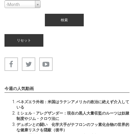
Month
Month
-Month
今週の人気動画
ベネズエラ外相：米国はラテンアメリカの政治に絶えず介入して
いる
ミシェル・アレグザンダー：現在の黒人大量収監のルーツは奴隷
制度やジム・クロウ法に
デュポンとの闘い 化学大手がテフロンのフッ素化合物の世界的
な健康リスクを隠蔽（後半）