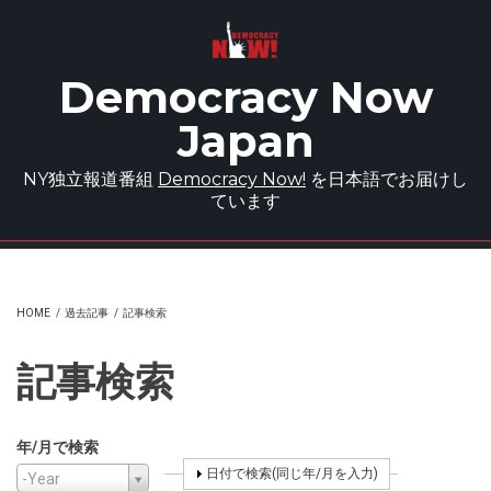
Skip to main content
Democracy Now
Japan
NY独立報道番組
Democracy Now!
を日本語でお届けし
ています
HOME
/
過去記事
/
記事検索
記事検索
年/月で検索
年/月で検索
Year
Year
SHOW
日付で検索(同じ年/月を入力)
-Year