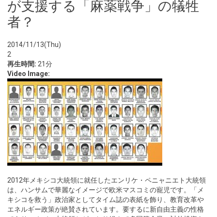
が支援する「麻薬戦争」の犠牲
者？
2014/11/13(Thu)
2
再生時間:
21分
Video Image:
2012年メキシコ大統領に就任したエンリケ・ペニャニエト大統領
は、ハンサムで華麗なイメージで欧米マスコミの寵児です。「メ
キシコを救う」政治家としてタイム誌の表紙を飾り、教育改革や
エネルギー政策が絶賛されています。要するに新自由主義の性格