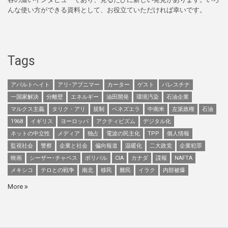
んな使い方ができる資料として、お役立ていただければ幸いです。
Tags
アパルトヘイト
アリ･アブニマー
カーター
ゲスト
パレスチナ
一国家解決
分離壁
エネルギー
油田開発
環境汚染
石油企業
マルクス主義
タリク・アリ
規制
ベネズエラ
中南米
左派政権
石油
1968
イギリス
ヨーロッパ
アクティビズム
デジタル化
ネットの中立性
メディア
独占
電波の民主化
TPP
個人情報
監視社会
警察
企業と社会
偏向報道
温暖化
二大政党
企業犯罪
映画
シーザー･チャベス
ボリバル
CIA
カナダ
諜報
NAFTA
メキシコ
テロとの戦争
南北
移民
難民
イラク
内部被爆
More