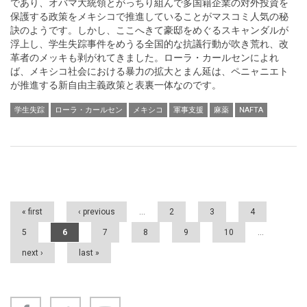
であり、オバマ大統領とがっちり組んで多国籍企業の対外投資を
保護する政策をメキシコで推進していることがマスコミ人気の秘
訣のようです。しかし、ここへきて豪邸をめぐるスキャンダルが
浮上し、学生失踪事件をめうる全国的な抗議行動が吹き荒れ、改
革者のメッキも剥がれてきました。ローラ・カールセンによれ
ば、メキシコ社会における暴力の拡大とまん延は、ペニャニエト
が推進する新自由主義政策と表裏一体なのです。
学生失踪
ローラ・カールセン
メキシコ
軍事支援
麻薬
NAFTA
Pages
« first
‹ previous
…
2
3
4
5
6
7
8
9
10
…
next ›
last »