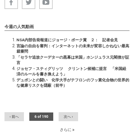
今週の人気動画
NSA内部告発報道にジョージ・ポーク賞 ２： 記者会見
言論の自由を審判：インターネットの未来が変容しかねない最高
裁審問
「セラヤ追放クーデターの黒幕は米国」ホンジュラス元閣僚が証
言
ジョセフ・スティグリッツ クリントン候補に提言 「米国経
済のルールを書き換えよう」
デュポンとの闘い 化学大手がテフロンのフッ素化合物の世界的
な健康リスクを隠蔽（前半）
‹ 前へ
6 of 190
次へ ›
さらに