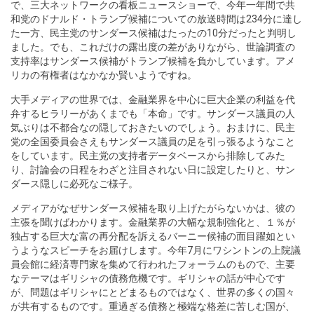
で、三大ネットワークの看板ニュースショーで、今年一年間で共
和党のドナルド・トランプ候補についての放送時間は234分に達し
た一方、民主党のサンダース候補はたったの10分だったと判明し
ました。でも、これだけの露出度の差がありながら、世論調査の
支持率はサンダース候補がトランプ候補を負かしています。アメ
リカの有権者はなかなか賢いようですね。
大手メディアの世界では、金融業界を中心に巨大企業の利益を代
弁するヒラリーがあくまでも「本命」です。サンダース議員の人
気ぶりは不都合なの隠しておきたいのでしょう。おまけに、民主
党の全国委員会さえもサンダース議員の足を引っ張るようなこと
をしています。民主党の支持者データベースから排除してみた
り、討論会の日程をわざと注目されない日に設定したりと、サン
ダース隠しに必死なご様子。
メディアがなぜサンダース候補を取り上げたがらないかは、彼の
主張を聞けばわかります。金融業界の大幅な規制強化と、１％が
独占する巨大な富の再分配を訴えるバーニー候補の面目躍如とい
うようなスピーチをお届けします。今年7月にワシントンの上院議
員会館に経済専門家を集めて行われたフォーラムのもので、主要
なテーマはギリシャの債務危機です。ギリシャの話が中心です
が、問題はギリシャにとどまるものではなく、世界の多くの国々
が共有するものです。重過ぎる債務と極端な格差に苦しむ国が、