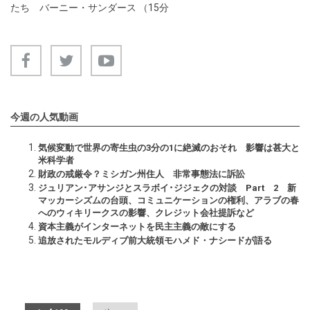
たち バーニー・サンダース （15分
今週の人気動画
気候変動で世界の寄生虫の3分の1に絶滅のおそれ 影響は甚大と
米科学者
財政の戒厳令？ミシガン州住人 非常事態法に訴訟
ジュリアン･アサンジとスラボイ･ジジェクの対談 Part 2 新
マッカーシズムの台頭、コミュニケーションの権利、アラブの春
へのウィキリークスの影響、クレジット会社提訴など
資本主義がインターネットを民主主義の敵にする
追放されたモルディブ前大統領モハメド・ナシードが語る