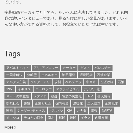
ています。
字幕動画アーカイブとしても、たいへんに充実してきました。どれも内
容の濃いインタビューであり、見るたびに新しい発見があります。いろ
んな使い方ができる資料として、お役立ていただければ幸いです。
Tags
アパルトヘイト
アリ･アブニマー
カーター
ゲスト
パレスチナ
一国家解決
分離壁
エネルギー
油田開発
環境汚染
石油企業
マルクス主義
タリク・アリ
規制
ベネズエラ
中南米
左派政権
石油
1968
イギリス
ヨーロッパ
アクティビズム
デジタル化
ネットの中立性
メディア
独占
電波の民主化
TPP
個人情報
監視社会
警察
企業と社会
偏向報道
温暖化
二大政党
企業犯罪
映画
シーザー･チャベス
ボリバル
CIA
カナダ
諜報
NAFTA
メキシコ
テロとの戦争
南北
移民
難民
イラク
内部被爆
More