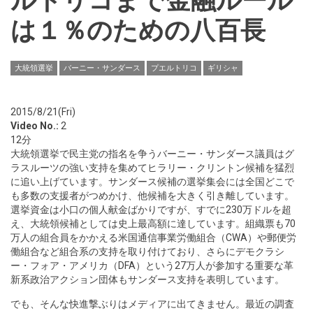
ルトリコまで金融ルール
は１％のための八百長
大統領選挙
バーニー・サンダース
プエルトリコ
ギリシャ
2015/8/21(Fri)
Video No.:
2
12分
大統領選挙で民主党の指名を争うバーニー・サンダース議員はグ
ラスルーツの強い支持を集めてヒラリー・クリントン候補を猛烈
に追い上げています。サンダース候補の選挙集会には全国どこで
も多数の支援者がつめかけ、他候補を大きく引き離しています。
選挙資金は小口の個人献金ばかりですが、すでに230万ドルを超
え、大統領候補としては史上最高額に達しています。組織票も70
万人の組合員をかかえる米国通信事業労働組合（CWA）や郵便労
働組合など組合系の支持を取り付けており、さらにデモクラシ
ー・フォア・アメリカ（DFA）という27万人が参加する重要な革
新系政治アクション団体もサンダース支持を表明しています。
でも、そんな快進撃ぶりはメディアに出てきません。最近の調査