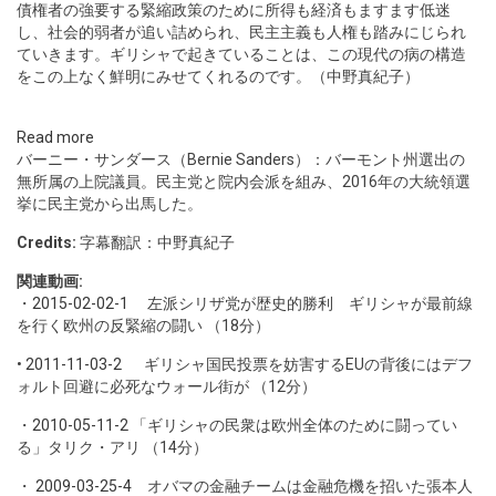
債権者の強要する緊縮政策のために所得も経済もますます低迷
し、社会的弱者が追い詰められ、民主主義も人権も踏みにじられ
ていきます。ギリシャで起きていることは、この現代の病の構造
をこの上なく鮮明にみせてくれるのです。（中野真紀子）
Read more
バーニー・サンダース（Bernie Sanders）：バーモント州選出の
無所属の上院議員。民主党と院内会派を組み、2016年の大統領選
挙に民主党から出馬した。
Credits:
字幕翻訳：中野真紀子
関連動画:
・
2015-02-02-1
左派シリザ党が歴史的勝利 ギリシャが最前線
を行く欧州の反緊縮の闘い （18分）
•
2011-11-03-2
ギリシャ国民投票を妨害するEUの背後にはデフ
ォルト回避に必死なウォール街が （12分）
・
2010-05-11-2
「ギリシャの民衆は欧州全体のために闘ってい
る」タリク・アリ （14分）
・
2009-03-25-4
オバマの金融チームは金融危機を招いた張本人