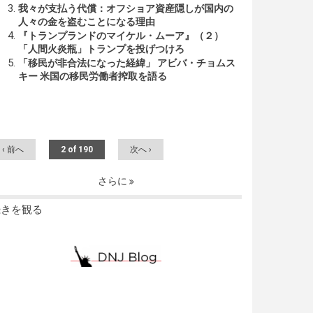
我々が支払う代償：オフショア資産隠しが国内の
人々の金を盗むことになる理由
『トランプランドのマイケル・ムーア』（２）
「人間火炎瓶」トランプを投げつけろ
「移民が非合法になった経緯」 アビバ・チョムス
キー 米国の移民労働者搾取を語る
‹ 前へ
2 of 190
次へ ›
さらに
続きを観る