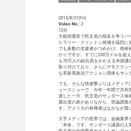
2015/8/21(Fri)
Video No.:
2
12分
大統領選挙で民主党の指名を争うバ
ヒラリー・クリントン候補を猛烈に
でも多数の支援者がつめかけ、他候
かりですが、すでに230万ドルを超
も70万人の組合員をかかえる米国通
取り付けており、さらにデモクラシー
な革新系政治アクション団体もサン
でも、そんな快進撃ぶりはメディア
ュースショーで、今年一年間で共和党
達した一方、民主党のサンダース候
露出度の差がありながら、世論調査
す。アメリカの有権者はなかなか賢
大手メディアの世界では、金融業界
「本命」です。サンダース議員の人