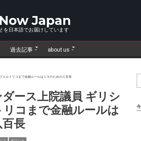
 Now Japan
!
を日本語でお届けしています
過去記事
about us
らプエルトリコまで金融ルールは１％のための八百長
ダース上院議員 ギリシ
トリコまで金融ルールは
今
八百長
リコ
ギリシャ