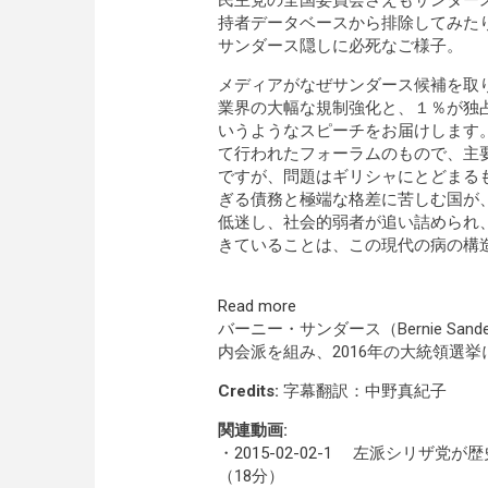
民主党の全国委員会さえもサンダー
持者データベースから排除してみた
サンダース隠しに必死なご様子。
メディアがなぜサンダース候補を取
業界の大幅な規制強化と、１％が独
いうようなスピーチをお届けします
て行われたフォーラムのもので、主
ですが、問題はギリシャにとどまる
ぎる債務と極端な格差に苦しむ国が
低迷し、社会的弱者が追い詰められ
きていることは、この現代の病の構
Read more
バーニー・サンダース（Bernie S
内会派を組み、2016年の大統領選
Credits:
字幕翻訳：中野真紀子
関連動画:
・
2015-02-02-1
左派シリザ党が歴史
（18分）