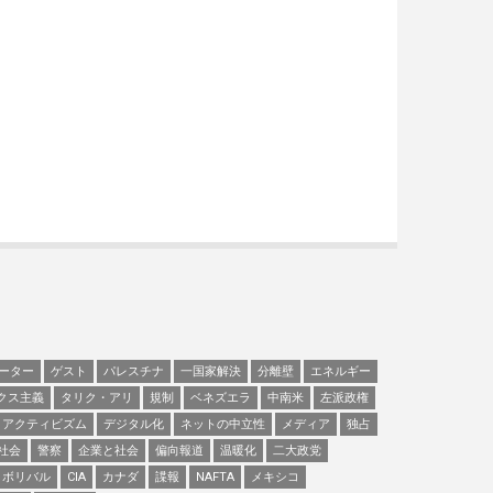
ーター
ゲスト
パレスチナ
一国家解決
分離壁
エネルギー
クス主義
タリク・アリ
規制
ベネズエラ
中南米
左派政権
アクティビズム
デジタル化
ネットの中立性
メディア
独占
社会
警察
企業と社会
偏向報道
温暖化
二大政党
ボリバル
CIA
カナダ
諜報
NAFTA
メキシコ