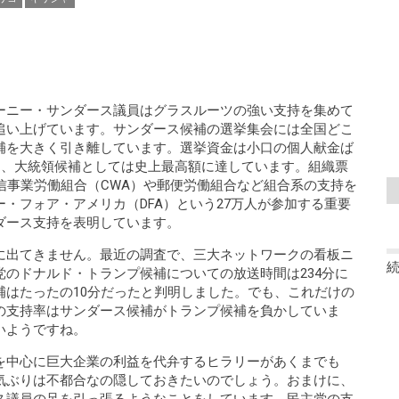
ーニー・サンダース議員はグラスルーツの強い支持を集めて
追い上げています。サンダース候補の選挙集会には全国どこ
補を大きく引き離しています。選挙資金は小口の個人献金ば
え、大統領候補としては史上最高額に達しています。組織票
信事業労働組合（CWA）や郵便労働組合など組合系の支持を
・フォア・アメリカ（DFA）という27万人が参加する重要
ダース支持を表明しています。
に出てきません。最近の調査で、三大ネットワークの看板ニ
のドナルド・トランプ候補についての放送時間は234分に
補はたったの10分だったと判明しました。でも、これだけの
の支持率はサンダース候補がトランプ候補を負かしていま
いようですね。
を中心に巨大企業の利益を代弁するヒラリーがあくまでも
気ぶりは不都合なの隠しておきたいのでしょう。おまけに、