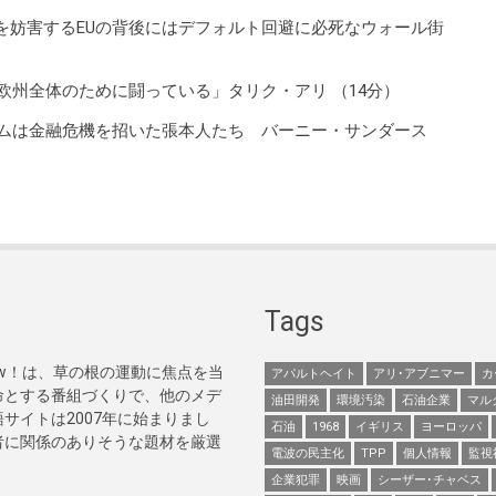
妨害するEUの背後にはデフォルト回避に必死なウォール街
欧州全体のために闘っている」タリク・アリ （14分）
は金融危機を招いた張本人たち バーニー・サンダース
Tags
Now！は、草の根の運動に焦点を当
アパルトヘイト
アリ･アブニマー
カ
命とする番組づくりで、他のメデ
油田開発
環境汚染
石油企業
マル
サイトは2007年に始まりまし
石油
1968
イギリス
ヨーロッパ
者に関係のありそうな題材を厳選
電波の民主化
TPP
個人情報
監視
企業犯罪
映画
シーザー･チャベス