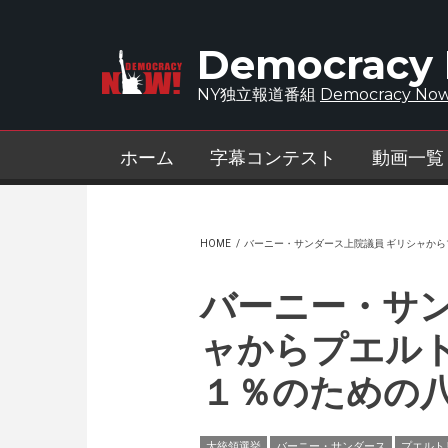
Skip to main content
Democracy
NY独立報道番組
Democracy Now
ホーム
字幕コンテスト
動画一覧
HOME
/
バーニー・サンダース上院議員 ギリシャか
バーニー・サン
ャからプエル
１％のための
大統領選挙
バーニー・サンダース
プエルト