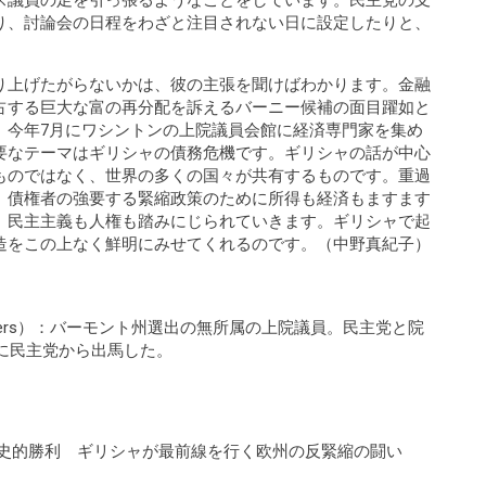
ス議員の足を引っ張るようなことをしています。民主党の支
り、討論会の日程をわざと注目されない日に設定したりと、
り上げたがらないかは、彼の主張を聞けばわかります。金融
占する巨大な富の再分配を訴えるバーニー候補の面目躍如と
。今年7月にワシントンの上院議員会館に経済専門家を集め
要なテーマはギリシャの債務危機です。ギリシャの話が中心
ものではなく、世界の多くの国々が共有するものです。重過
、債権者の強要する緊縮政策のために所得も経済もますます
、民主主義も人権も踏みにじられていきます。ギリシャで起
造をこの上なく鮮明にみせてくれるのです。（中野真紀子）
anders）：バーモント州選出の無所属の上院議員。民主党と院
挙に民主党から出馬した。
的勝利 ギリシャが最前線を行く欧州の反緊縮の闘い