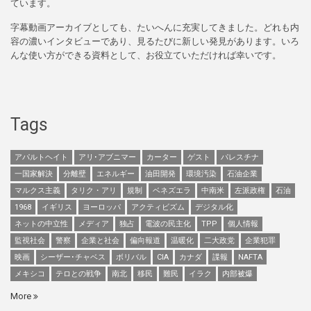
ています。
字幕動画アーカイブとしても、たいへんに充実してきました。どれも内
容の濃いインタビューであり、見るたびに新しい発見があります。いろ
んな使い方ができる資料として、お役立ていただければ幸いです。
Tags
アパルトヘイト
アリ･アブニマー
カーター
ゲスト
パレスチナ
一国家解決
分離壁
エネルギー
油田開発
環境汚染
石油企業
マルクス主義
タリク・アリ
規制
ベネズエラ
中南米
左派政権
石油
1968
イギリス
ヨーロッパ
アクティビズム
デジタル化
ネットの中立性
メディア
独占
電波の民主化
TPP
個人情報
監視社会
警察
企業と社会
偏向報道
温暖化
二大政党
企業犯罪
映画
シーザー･チャベス
ボリバル
CIA
カナダ
諜報
NAFTA
メキシコ
テロとの戦争
南北
移民
難民
イラク
内部被爆
More