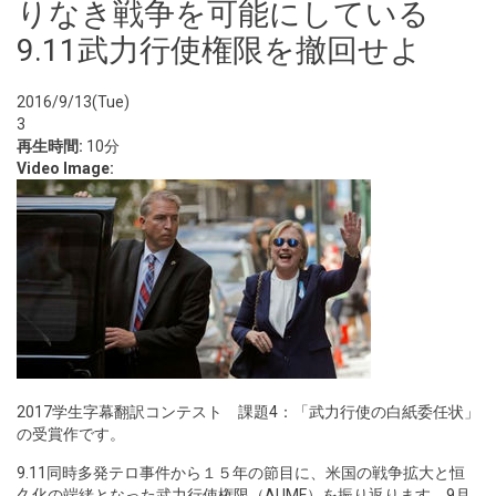
りなき戦争を可能にしている
9.11武力行使権限を撤回せよ
2016/9/13(Tue)
3
再生時間:
10分
Video Image:
2017学生字幕翻訳コンテスト 課題4：「武力行使の白紙委任状」
の受賞作です。
9.11同時多発テロ事件から１５年の節目に、米国の戦争拡大と恒
久化の端緒となった武力行使権限（AUMF）を振り返ります。9月