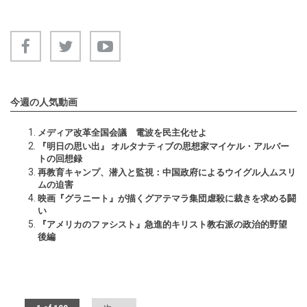
今週の人気動画
メディア改革全国会議 電波を民主化せよ
『明日の思い出』 オルタナティブの思想家マイケル・アルバー
トの回想録
再教育キャンプ、潜入と監視：中国政府によるウイグル人ムスリ
ムの迫害
映画『グラニート』が描くグアテマラ集団虐殺に裁きを求める闘
い
『アメリカのファシスト』急進的キリスト教右派の政治的野望
後編