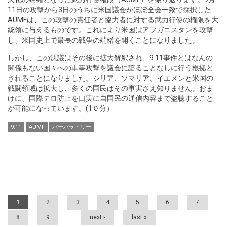
11日の攻撃から3日のうちに米国議会がほぼ全会一致で採択した
AUMFは、この攻撃の責任者と協力者に対する武力行使の権限を大
統領に与えるものです。これにより米国はアフガニスタンを攻撃
し、米国史上で最長の戦争の端緒を開くことになりました。
しかし、この決議はその後に拡大解釈され、9.11事件とはなんの
関係もない国々への軍事攻撃を議会に諮ることなしに行う根拠と
されることになりました。シリア、ソマリア、イエメンと米国の
戦闘領域は拡大し、多くの国民はその事実さえ知りません。おま
けに、国際テロ防止を口実に自国民の通信内容まで盗聴すること
が可能になっています。(1０分）
9.11
AUMF
バーバラ・リー
Pages
1
2
3
4
5
6
7
8
9
…
next ›
last »