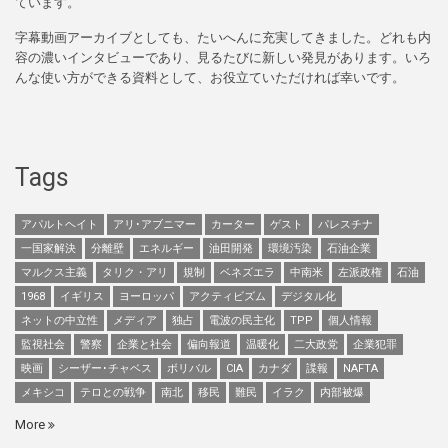
ています。
字幕動画アーカイブとしても、たいへんに充実してきました。どれも内
容の濃いインタビューであり、見るたびに新しい発見があります。いろ
んな使い方ができる資料として、お役立ていただければ幸いです。
Tags
アパルトヘイト
アリ･アブニマー
カーター
ゲスト
パレスチナ
一国家解決
分離壁
エネルギー
油田開発
環境汚染
石油企業
マルクス主義
タリク・アリ
規制
ベネズエラ
中南米
左派政権
石油
1968
イギリス
ヨーロッパ
アクティビズム
デジタル化
ネットの中立性
メディア
独占
電波の民主化
TPP
個人情報
監視社会
警察
企業と社会
偏向報道
温暖化
二大政党
企業犯罪
映画
シーザー･チャベス
ボリバル
CIA
カナダ
諜報
NAFTA
メキシコ
テロとの戦争
南北
移民
難民
イラク
内部被爆
More