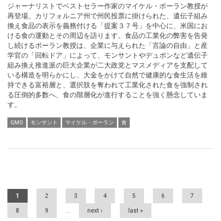
ジャーナリストでベストセラー作家のマイケル・ポーラン教授が
再登場。カリフォルニア州で州民投票に掛けられた、遺伝子組み
換え食品の表示を義務付ける「提案３７号」を中心に、米国にお
ける食の運動とその周辺を語ります。食品の工業化の弊害を告発
し続けるポーラン教授は、企業に与えられた「言論の自由」と産
学官の「回転ドア」によって、モンサントやデュポンなど遺伝子
組み換え推進派の巨大企業が二大政党とマスメディアを支配して
いる構造を明らかにし、大金をかけて自然で健康的な食生活を維
持できる富裕層と、選択肢を奪われて工業化された食を強制され
る圧倒的多数へ、食の階層化が進行することを強く懸念していま
す。
GMO
モンサント
マイケル・ポーラン
食
Pages
1
2
3
4
5
6
7
8
9
…
next ›
last »