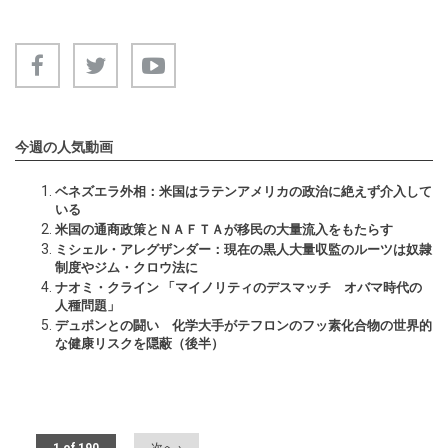
今週の人気動画
ベネズエラ外相：米国はラテンアメリカの政治に絶えず介入して
いる
米国の通商政策とＮＡＦＴＡが移民の大量流入をもたらす
ミシェル・アレグザンダー：現在の黒人大量収監のルーツは奴隷
制度やジム・クロウ法に
ナオミ・クライン 「マイノリティのデスマッチ オバマ時代の
人種問題」
デュポンとの闘い 化学大手がテフロンのフッ素化合物の世界的
な健康リスクを隠蔽（後半）