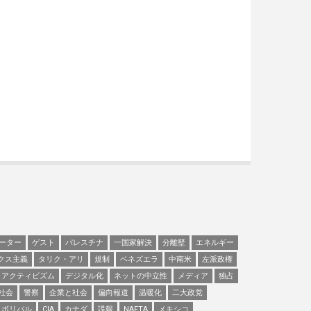
ーター
ゲスト
パレスチナ
一国家解決
分離壁
エネルギー
クス主義
タリク・アリ
規制
ベネズエラ
中南米
左派政権
アクティビズム
デジタル化
ネットの中立性
メディア
独占
社会
警察
企業と社会
偏向報道
温暖化
二大政党
ボリバル
CIA
カナダ
諜報
NAFTA
メキシコ