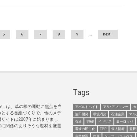
5
6
7
8
9
…
next ›
Tags
Now！は、草の根の運動に焦点を当
アパルトヘイト
アリ･アブニマー
カ
命とする番組づくりで、他のメデ
油田開発
環境汚染
石油企業
マル
サイトは2007年に始まりまし
石油
1968
イギリス
ヨーロッパ
者に関係のありそうな題材を厳選
電波の民主化
TPP
個人情報
監視
企業犯罪
映画
シーザー･チャベス