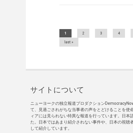
Pages
1
2
3
4
last »
サイトについて
ニューヨークの独立報道プロダクションDemocracy
て、見過ごされがちな当事者の声をとどけることを使
ィアには見られない特異な報道を行っています。日本語
た。日本ではあまり紹介されない事件や、日本の視聴
して紹介しています。