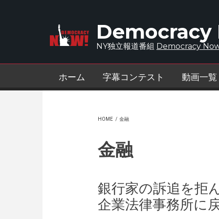
Skip to main content
Democracy
NY独立報道番組
Democracy Now
ホーム
字幕コンテスト
動画一覧
HOME
/
金融
金融
銀行家の訴追を拒ん
企業法律事務所に