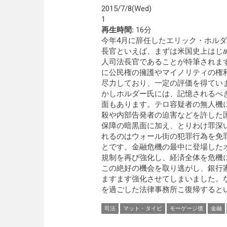
2015/7/8(Wed)
1
再生時間:
16分
今年4月に辞任したエリック・ホル
長官といえば、まずは米国史上はじ
人司法長官であることが特筆されま
に公民権の擁護やマイノリティの権
尽力しており、一定の評価を得てい
かしホルダー氏には、記憶されるべ
面もあります。テロ容疑者の無人機
殺や内部告発者の迫害などを許した
保障の暗黒面に加え、とりわけ罪深
れるのはウォール街の犯罪行為を免
とです。金融危機の最中に登場した
規制を再び強化し、経済全体を危機
この絶好の機会を取り逃がし、銀行
ますます強化させてしまいました。
を過ごした法律事務所こ復帰するとい
司法
マット・タイビ
モーゲージ債
金融