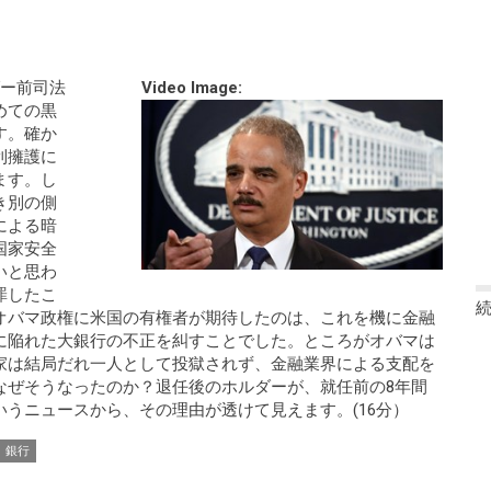
ダー前司法
Video Image:
めての黒
す。確か
利擁護に
ます。し
き別の側
による暗
国家安全
いと思わ
罪したこ
オバマ政権に米国の有権者が期待したのは、これを機に金融
に陥れた大銀行の不正を糾すことでした。ところがオバマは
家は結局だれ一人として投獄されず、金融業界による支配を
なぜそうなったのか？退任後のホルダーが、就任前の8年間
うニュースから、その理由が透けて見えます。(16分）
銀行