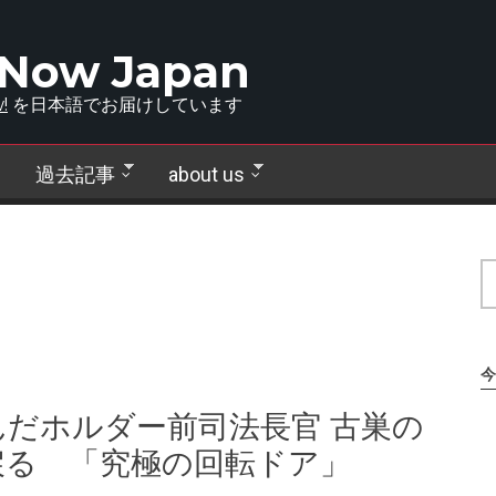
 Now Japan
!
を日本語でお届けしています
過去記事
about us
今
だホルダー前司法長官 古巣の
戻る 「究極の回転ドア」