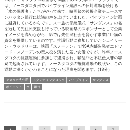
は、ノースダコタ州でパイプライン建設への反対運動を続ける
「水の保護者」たちがやって来て、映画祭の後援企業チェースマ
ンハッタン銀行に抗議の声を上げていました。パイプライン計画
に融資しているからです。スー族の伝統儀式「サンダンス」の名
を冠して先住民支援も行っている映画祭のスポンサーとして企業
イメージを高めながら、影では先住民社会を脅かす事業に巨額の
資金を提供しているのです。抗議行動に参加していたシェイリー
ン・ウッドリーは、映画『スノーデン』でNSA内部告発者エドワ
ード・スノーデンの恋人役を演じた若い女優ですが、昨年ノース
ダコタの抗議運動に参加して逮捕され、騒乱罪と不法侵入罪の容
疑で起訴されています。ノースダコタの抵抗運動の現状や、この
運動に深くかかわることになった理由を聞きます。(18分）
アメリカ先住民
スタンディングロック
パイプライン
サンダンス
ボイコット
水
銀行
Pages