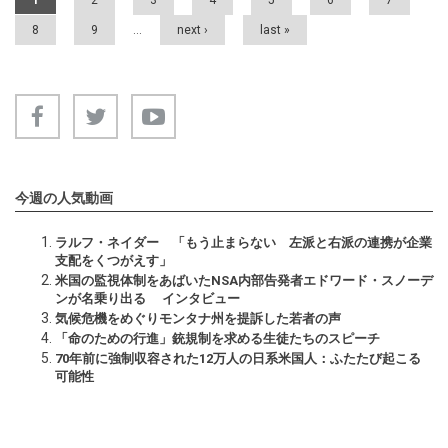
1
2
3
4
5
6
7
8
9
…
next ›
last »
今週の人気動画
ラルフ・ネイダー 「もう止まらない 左派と右派の連携が企業
支配をくつがえす」
米国の監視体制をあばいたNSA内部告発者エドワード・スノーデ
ンが名乗り出る インタビュー
気候危機をめぐりモンタナ州を提訴した若者の声
「命のための行進」銃規制を求める生徒たちのスピーチ
70年前に強制収容された12万人の日系米国人：ふたたび起こる
可能性