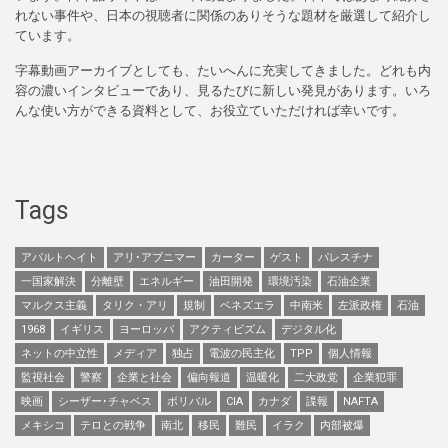
れない事件や、日本の視聴者に関係のありそうな題材を厳選して紹介し
ています。
字幕動画アーカイブとしても、たいへんに充実してきました。どれも内
容の濃いインタビューであり、見るたびに新しい発見があります。いろ
んな使い方ができる資料として、お役立ていただければ幸いです。
Tags
アパルトヘイト
アリ･アブニマー
カーター
ゲスト
パレスチナ
一国家解決
分離壁
エネルギー
油田開発
環境汚染
石油企業
マルクス主義
タリク・アリ
規制
ベネズエラ
中南米
左派政権
石油
1968
イギリス
ヨーロッパ
アクティビズム
デジタル化
ネットの中立性
メディア
独占
電波の民主化
TPP
個人情報
監視社会
警察
企業と社会
偏向報道
温暖化
二大政党
企業犯罪
映画
シーザー･チャベス
ボリバル
CIA
カナダ
諜報
NAFTA
メキシコ
テロとの戦争
南北
移民
難民
イラク
内部被爆