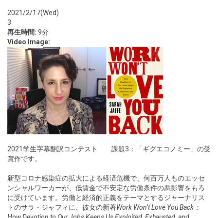
2021/2/17(Wed)
3
再生時間:
9分
Video Image:
2021学生字幕翻訳コンテスト 課題3：「ギグエコノミー」の受
賞作です。
新型コロナ感染症の拡大による経済危機で、何百万人ものエッセ
ンシャルワーカーが、低賃金で不安定な労働条件の悪影響をもろ
に受けています。労働と経済的正義をテーマとするジャーナリス
トのサラ・ジャフィに、彼女の新著
Work Won’t Love You Back：
How Devotion to Our Jobs Keeps Us Exploited, Exhausted, and