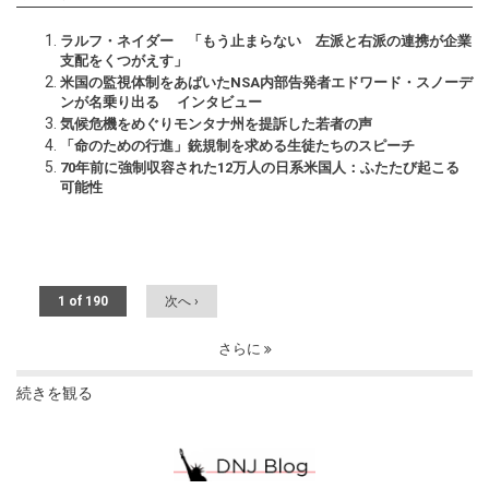
ラルフ・ネイダー 「もう止まらない 左派と右派の連携が企業
支配をくつがえす」
米国の監視体制をあばいたNSA内部告発者エドワード・スノーデ
ンが名乗り出る インタビュー
気候危機をめぐりモンタナ州を提訴した若者の声
「命のための行進」銃規制を求める生徒たちのスピーチ
70年前に強制収容された12万人の日系米国人：ふたたび起こる
可能性
1 of 190
次へ ›
さらに
続きを観る