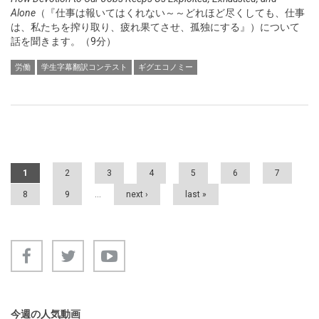
Alone
（『仕事は報いてはくれない～～どれほど尽くしても、仕事
は、私たちを搾り取り、疲れ果てさせ、孤独にする』）について
話を聞きます。（9分）
労働
学生字幕翻訳コンテスト
ギグエコノミー
Pages
1
2
3
4
5
6
7
8
9
…
next ›
last »
今週の人気動画