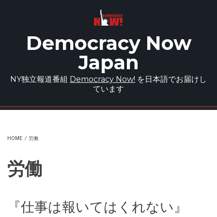
Skip to main content
Democracy Now
Japan
NY独立報道番組
Democracy Now!
を日本語でお届けし
ています
HOME
/
労働
労働
『仕事は報いてはくれない』