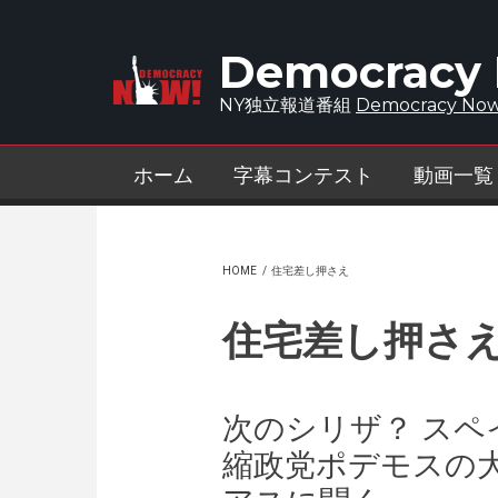
Skip to main content
Democracy
NY独立報道番組
Democracy Now
ホーム
字幕コンテスト
動画一覧
HOME
/
住宅差し押さえ
住宅差し押さ
次のシリザ？ スペ
縮政党ポデモスの