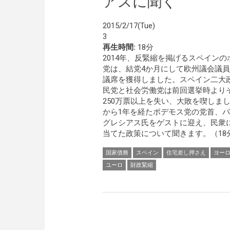
アスに聞く
2015/2/17(Tue)
3
再生時間:
18分
2014年、反緊縮を掲げるスペインの
党は、結党4か月にして欧州議会議員
議席を獲得しました。スペイン二大
民党と社会労働党は前回選挙時より
250万票以上を失い、大敗を喫しま
から1年を経たポデモス党の党首、
グレシアス氏をゲストに迎え、民衆
当てた政策について聞きます。（18
国家債務
スペイン
住宅差し押さえ
ヨー
ユーロ
財政緊縮