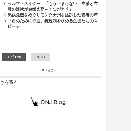
ラルフ・ネイダー 「もう止まらない 左派と右
派の連携が企業支配をくつがえす」
気候危機をめぐりモンタナ州を提訴した若者の声
「命のための行進」銃規制を求める生徒たちのス
ピーチ
1 of 190
次へ ›
さらに
続きを観る