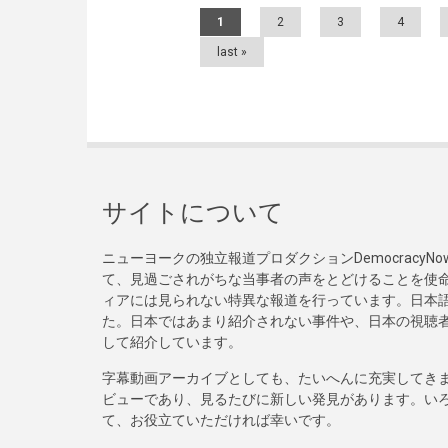
Pages
1
2
3
4
last »
サイトについて
ニューヨークの独立報道プロダクションDemocracy
て、見過ごされがちな当事者の声をとどけることを使
ィアには見られない特異な報道を行っています。日本語
た。日本ではあまり紹介されない事件や、日本の視聴
して紹介しています。
字幕動画アーカイブとしても、たいへんに充実してき
ビューであり、見るたびに新しい発見があります。い
て、お役立ていただければ幸いです。