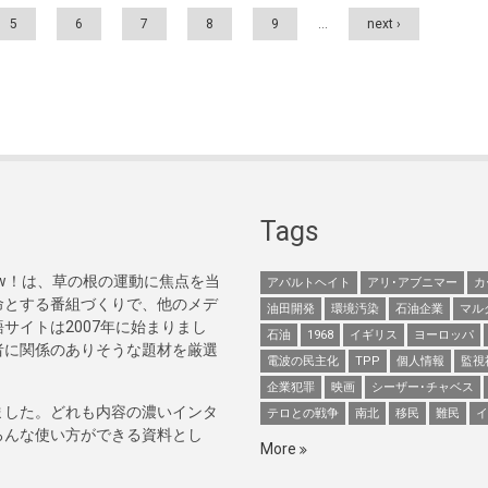
5
6
7
8
9
…
next ›
Tags
Now！は、草の根の運動に焦点を当
アパルトヘイト
アリ･アブニマー
カ
命とする番組づくりで、他のメデ
油田開発
環境汚染
石油企業
マル
サイトは2007年に始まりまし
石油
1968
イギリス
ヨーロッパ
者に関係のありそうな題材を厳選
電波の民主化
TPP
個人情報
監視
企業犯罪
映画
シーザー･チャベス
ました。どれも内容の濃いインタ
テロとの戦争
南北
移民
難民
イ
ろんな使い方ができる資料とし
More