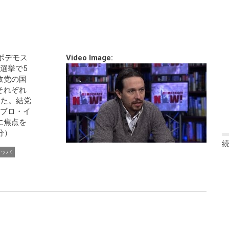
ポデモス
Video Image:
選挙で5
政党の国
それぞれ
した。結党
パブロ・イ
に焦点を
分）
ロッパ