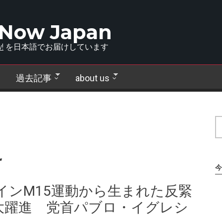
 Now Japan
!
を日本語でお届けしています
過去記事
about us
え
今
インM15運動から生まれた反緊
大躍進 党首パブロ・イグレシ