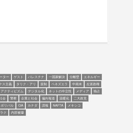
ーター
ゲスト
パレスチナ
一国家解決
分離壁
エネルギー
クス主義
タリク・アリ
規制
ベネズエラ
中南米
左派政権
アクティビズム
デジタル化
ネットの中立性
メディア
独占
社会
警察
企業と社会
偏向報道
温暖化
二大政党
ボリバル
CIA
カナダ
諜報
NAFTA
メキシコ
ラク
内部被爆