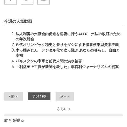
今週の人気動画
法人利害の州議会内促進を秘密に行うALEC 州法の改訂のため
の年次総会
近代オリンピック秘史と祭りをダシにする惨事便乗型資本主義
木っ端みじん デジタル化で吹っ飛ぶ あなたの暮らし、自由と
幸福
パキスタンの米軍と前代未聞の洪水被害
「利益至上主義が新聞を殺した」非営利ジャーナリズムの提案
‹ 前へ
7 of 190
次へ ›
さらに
続きを観る