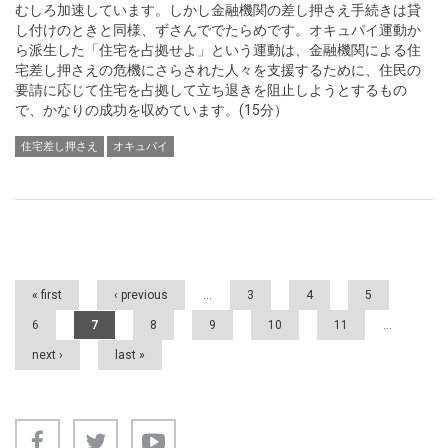
むしろ加速しています。しかし金融機関の差し押さえ手続きは貸
し付けのときと同様、ずさんででたらめです。オキュパイ運動か
ら派生した「住宅を占拠せよ」という運動は、金融機関による住
宅差し押さえの危機にさらされた人々を支援するために、住民の
要請に応じて住宅を占拠して立ち退きを阻止しようとするもの
で、かなりの成功を収めています。(15分）
住宅差し押さえ
オキュパイ
Pages
« first
‹ previous
…
3
4
5
6
7
8
9
10
11
…
next ›
last »