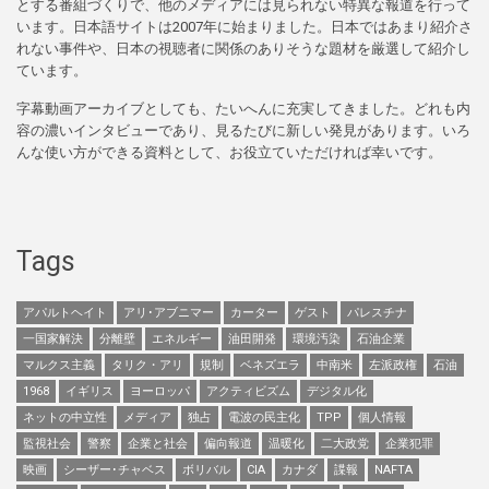
とする番組づくりで、他のメディアには見られない特異な報道を行って
います。日本語サイトは2007年に始まりました。日本ではあまり紹介さ
れない事件や、日本の視聴者に関係のありそうな題材を厳選して紹介し
ています。
字幕動画アーカイブとしても、たいへんに充実してきました。どれも内
容の濃いインタビューであり、見るたびに新しい発見があります。いろ
んな使い方ができる資料として、お役立ていただければ幸いです。
Tags
アパルトヘイト
アリ･アブニマー
カーター
ゲスト
パレスチナ
一国家解決
分離壁
エネルギー
油田開発
環境汚染
石油企業
マルクス主義
タリク・アリ
規制
ベネズエラ
中南米
左派政権
石油
1968
イギリス
ヨーロッパ
アクティビズム
デジタル化
ネットの中立性
メディア
独占
電波の民主化
TPP
個人情報
監視社会
警察
企業と社会
偏向報道
温暖化
二大政党
企業犯罪
映画
シーザー･チャベス
ボリバル
CIA
カナダ
諜報
NAFTA