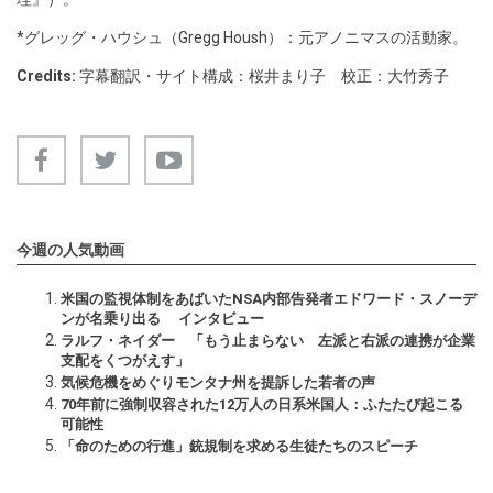
*グレッグ・ハウシュ（Gregg Housh）：元アノニマスの活動家。
Credits:
字幕翻訳・サイト構成：桜井まり子 校正：大竹秀子
今週の人気動画
米国の監視体制をあばいたNSA内部告発者エドワード・スノーデ
ンが名乗り出る インタビュー
ラルフ・ネイダー 「もう止まらない 左派と右派の連携が企業
支配をくつがえす」
気候危機をめぐりモンタナ州を提訴した若者の声
70年前に強制収容された12万人の日系米国人：ふたたび起こる
可能性
「命のための行進」銃規制を求める生徒たちのスピーチ