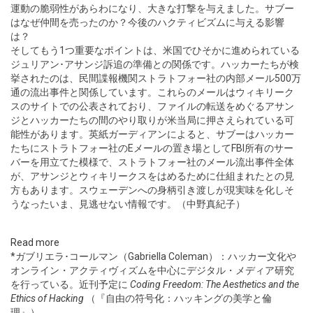
運動の脆弱性があらわになり、大きな打撃を与えました。サブー
はなぜ仲間を売ったのか？今後のハクティビズムに与える影響
は？
そしてもう1つ重要なポイントは、米国でひそかに進められている
ジュリアン･アサンジ訴追の準備との関係です。ハッカーたちが検
挙されたのは、民間諜報機関ストラトフォー社の内部メール500万
通の流出事件と関係しています。これらのメールはウィキリーク
スのサイトでの公表されており、ファイルの転送をめぐるアサン
ジとハッカーたちの間のやり取りが米当局に押さえられている可
能性があります。英紙ガーディアンによると、サブーはハッカー
たちにストラトフォー社のEメールの置き場としてFBI所有のサー
バーを用立てた模様で、ストラトフォー社のメール流出事件全体
が、アサンジとウィキリークスをはめるために仕組まれたとの見
方もあります。スウェーデンへの身柄引き渡しが現実味を化しそ
うなったいま、見逃せない情報です。（中野真紀子）
Read more
*ガブリエラ･コールマン（Gabriella Coleman）：ハッカー文化や
オンライン・アクティヴィズムを中心にデジタル・メディア研究
を行っている。近刊予定に
Coding Freedom: The Aesthetics and the
Ethics of Hacking
（『自由の符号化：ハッキングの美学と倫
理』）。