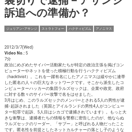
裏切りで逮捕－アサンジ
訴追への準備か？
ジュリアン･アサンジ
ストラトフォー
ハクティビズム
アノニマス
2012/3/7(Wed)
Video No.:
5
7分
政治にめざめたサイバー活動家たちが特定の政治主張を掲げコン
ピューターやネットを使った積極行動を行うハクティビズム
（hacktivist）。これを一躍有名にしたアノニマスは緩やかに連帯
した匿名の人々の巨大なネットワークです。そこから派生したコ
ンピューターハッカーの集団ラルズセックは、企業や政党、政府
に対する数々のサイバー攻撃で名をはせました。
3月はじめ、このラルズセックのメンバーとされる5人の男性が逮
捕･起訴されました（英国とアイルランドの男性4人がコンピュー
ター犯罪で起訴、5人目はシカゴで逮捕されています）。もっと大
きな衝撃は、逮捕者たちの情報を警察に密告したのが、他ならぬ
ラルズセックのリーダー、「サブー」と呼ばれる人物だったこと
です。匿名性を前提としたネットカルチャーの落とし子のような