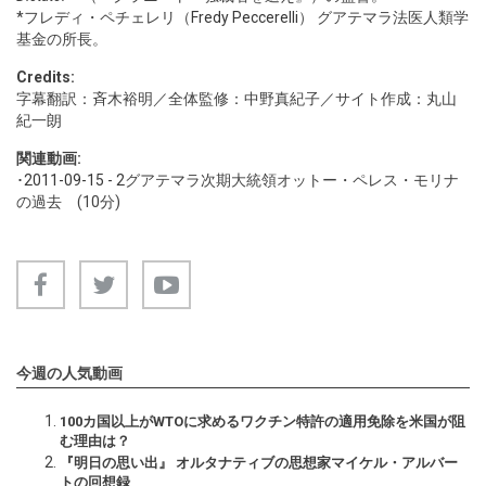
*フレディ・ペチェレリ（
Fredy Peccerelli
） グアテマラ法医人類学
基金の所長。
Credits:
字幕翻訳：斉木裕明／全体監修：中野真紀子／サイト作成：丸山
紀一朗
関連動画:
･
2011-09-15 - 2
グアテマラ次期大統領オットー・ペレス・モリナ
の過去 (10分)
今週の人気動画
100カ国以上がWTOに求めるワクチン特許の適用免除を米国が阻
む理由は？
『明日の思い出』 オルタナティブの思想家マイケル・アルバー
トの回想録