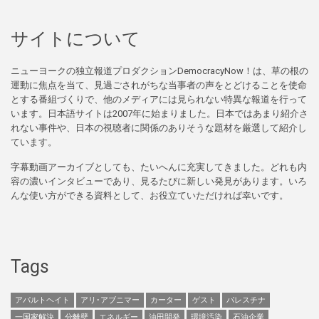
サイトについて
ニューヨークの独立報道プロダクションDemocracyNow！は、草の根の
運動に焦点を当て、見過ごされがちな当事者の声をとどけることを使命
とする番組づくりで、他のメディアには見られない特異な報道を行って
います。日本語サイトは2007年に始まりました。日本ではあまり紹介さ
れない事件や、日本の視聴者に関係のありそうな題材を厳選して紹介し
ています。
字幕動画アーカイブとしても、たいへんに充実してきました。どれも内
容の濃いインタビューであり、見るたびに新しい発見があります。いろ
んな使い方ができる資料として、お役立ていただければ幸いです。
Tags
アパルトヘイト
アリ･アブニマー
カーター
ゲスト
パレスチナ
一国家解決
分離壁
エネルギー
油田開発
環境汚染
石油企業