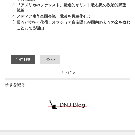
『アメリカのファシスト』急進的キリスト教右派の政治的野望
後編
メディア改革全国会議 電波を民主化せよ
我々が支払う代償：オフショア資産隠しが国内の人々の金を盗む
ことになる理由
1 of 190
次へ ›
さらに
続きを観る