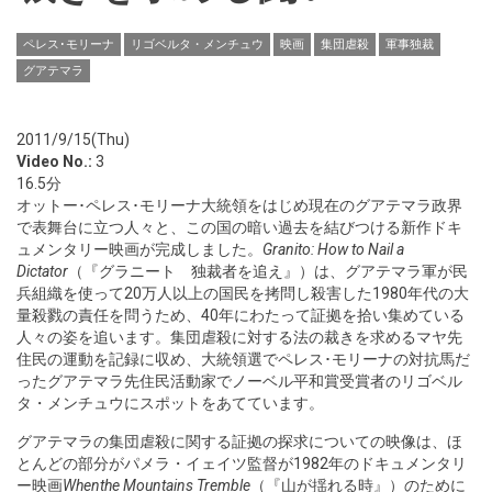
ペレス･モリーナ
リゴベルタ・メンチュウ
映画
集団虐殺
軍事独裁
グアテマラ
2011/9/15(Thu)
Video No.:
3
16.5分
オットー･ペレス･モリーナ大統領をはじめ現在のグアテマラ政界
で表舞台に立つ人々と、この国の暗い過去を結びつける新作ドキ
ュメンタリー映画が完成しました。
Granito: How to Nail a
Dictator
（『グラニート 独裁者を追え』）は、グアテマラ軍が民
兵組織を使って20万人以上の国民を拷問し殺害した1980年代の大
量殺戮の責任を問うため、40年にわたって証拠を拾い集めている
人々の姿を追います。集団虐殺に対する法の裁きを求めるマヤ先
住民の運動を記録に収め、大統領選でペレス･モリーナの対抗馬だ
ったグアテマラ先住民活動家でノーベル平和賞受賞者のリゴベル
タ・メンチュウにスポットをあてています。
グアテマラの集団虐殺に関する証拠の探求についての映像は、ほ
とんどの部分がパメラ・イェイツ監督が1982年のドキュメンタリ
ー映画
Whenthe Mountains Tremble
（『山が揺れる時』）のために