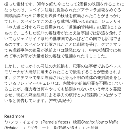
撮った素材です。30年を経た今になって2番目の映画を作ることに
なったのは、スペイン法廷に提訴されたグアテマラ虐殺をめぐる
国際訴訟のために未使用映像の検証を依頼されたことがきっかけ
でした。スペインでこのような裁判が開かれるのは、ジェノサイ
ドや人道に対する罪に適用される「普遍的管轄権」の原則による
もので、こうした犯罪の容疑者がたとえ当事国では訴追を免れて
いてもジェノサイド条約の批准国であればどこの国でも訴追でき
るのです。スペインで起訴されたことに刺激を受け、グアテマラ
でも虐殺事件の追及が以前よりは活発になり、中南米諸国では初
めて軍の幹部が大量虐殺の容疑で逮捕されたりしました。
しかし、せっかくの司法の大転換も、犯罪の当事者であるペレス･
モリーナが大統領に選出されたことで後退することが懸念されま
す。グアテマラで集団埋葬された身元不明の遺体の発掘調査をし
ているフレディ･ぺチェレリは、内戦中の組織犯罪を不問にしてい
ることが、権力者は何をやっても処罰されないという考えを蔓延
させ、現在の麻薬組織による暴力の横行と人権蹂躙につながって
いると警告しています。(中野真紀子)
Read more
*パメラ・イェイツ（Pamela Yates） 映画
Granito: How to Nail a
Dictator
（『グラニート 独裁者を追え』）の監督。