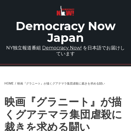
Skip to main content
Democracy Now
Japan
NY独立報道番組
Democracy Now!
を日本語でお届けし
ています
HOME
/
映画『グラニート』が描くグアテマラ集団虐殺に裁きを求める闘い
映画『グラニート』が描
くグアテマラ集団虐殺に
裁きを求める闘い