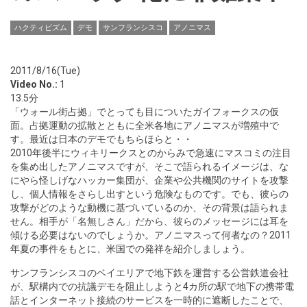
ハクティビズム
デモ
サンフランシスコ
アノニマス
2011/8/16(Tue)
Video No.:
1
13.5分
「ウォール街占拠」でとっても目についたガイフォークスの仮
面。占拠運動の拡散とともに全米各地にアノニマスが増殖中で
す。最近は日本のデモでもちらほらと・・
2010年後半にウィキリークスとのからみで急速にマスコミの注目
を集め出したアノニマスですが、そこで語られるイメージは、な
にやら怪しげなハッカー集団が、企業や公共機関のサイトを攻撃
し、個人情報をさらし出すという危険なものです。でも、彼らの
攻撃がどのような動機に基づいているのか、その背景は語られま
せん。相手が「名無しさん」だから、彼らのメッセージには耳を
傾ける必要はないのでしょうか。アノニマスって何者なの？2011
年夏の事件をもとに、米国での発祥を紹介しましょう。
サンフランシスコのベイエリアで地下鉄を運営する公営鉄道会社
が、駅構内での抗議デモを阻止しようと4カ所の駅で地下の携帯電
話とインターネット接続のサービスを一時的に遮断したことで、