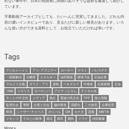
れない事件や、日本の視聴者に関係のありそうな題材を厳選して紹介し
ています。
字幕動画アーカイブとしても、たいへんに充実してきました。どれも内
容の濃いインタビューであり、見るたびに新しい発見があります。いろ
んな使い方ができる資料として、お役立ていただければ幸いです。
Tags
アパルトヘイト
アリ･アブニマー
カーター
ゲスト
パレスチナ
一国家解決
分離壁
エネルギー
油田開発
環境汚染
石油企業
マルクス主義
タリク・アリ
規制
ベネズエラ
中南米
左派政権
石油
1968
イギリス
ヨーロッパ
アクティビズム
デジタル化
ネットの中立性
メディア
独占
電波の民主化
TPP
個人情報
監視社会
警察
企業と社会
偏向報道
温暖化
二大政党
企業犯罪
映画
シーザー･チャベス
ボリバル
CIA
カナダ
諜報
NAFTA
メキシコ
テロとの戦争
南北
移民
難民
イラク
内部被爆
More