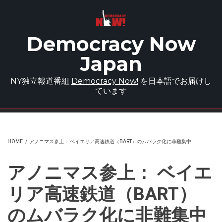
Skip to main content
Democracy Now
Japan
NY独立報道番組
Democracy Now!
を日本語でお届けし
ています
HOME
/
アノニマス参上： ベイエリア高速鉄道（BART）のムバラク化に非難集中
アノニマス参上： ベイエ
リア高速鉄道（BART）
のムバラク化に非難集中