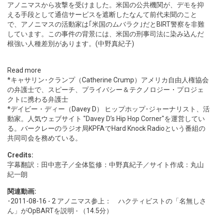
アノニマスから攻撃を受けました。米国の公共機関が、デモを抑
える手段として通信サービスを遮断したなんて前代未聞のこと
で、アノニマスの活動家は｢米国のムバラク｣だとBIRT警察を非難
しています。この事件の背景には、米国の刑事司法に染み込んだ
根強い人種差別があります。(中野真紀子)
Read more
*キャサリン･クランプ（
Catherine Crump
）アメリカ自由人権協会
の弁護士で、スピーチ、プライバシー＆テクノロジー・プロジェ
クトに携わる弁護士
*デイビー・ディー（
Davey D
） ヒップホップ･ジャーナリスト、活
動家。人気ウェブサイト "Davey D’s Hip Hop Corner"を運営してい
る。バークレーのラジオ局KPFAでHard Knock Radioという番組の
共同司会を務めている。
Credits:
字幕翻訳：田中恵子／全体監修：中野真紀子／サイト作成：丸山
紀一朗
関連動画:
･
2011-08-16 - 2
アノニマス参上： ハクティビストの「名無しさ
ん」がOpBARTを説明 - （14.5分）