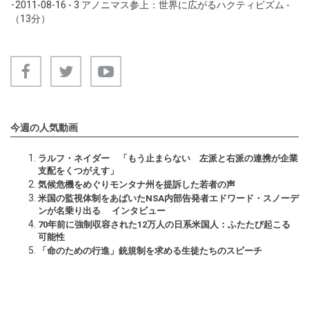
･
2011-08-16 - 3
アノニマス参上：世界に広がるハクティビズム -
（13分）
今週の人気動画
ラルフ・ネイダー 「もう止まらない 左派と右派の連携が企業
支配をくつがえす」
気候危機をめぐりモンタナ州を提訴した若者の声
米国の監視体制をあばいたNSA内部告発者エドワード・スノーデ
ンが名乗り出る インタビュー
70年前に強制収容された12万人の日系米国人：ふたたび起こる
可能性
「命のための行進」銃規制を求める生徒たちのスピーチ