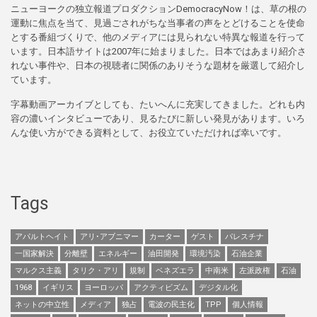
ニューヨークの独立報道プロダクションDemocracyNow！は、草の根の
運動に焦点を当て、見過ごされがちな当事者の声をとどけることを使命
とする番組づくりで、他のメディアには見られない特異な報道を行って
います。日本語サイトは2007年に始まりました。日本ではあまり紹介さ
れない事件や、日本の視聴者に関係のありそうな題材を厳選して紹介し
ています。
字幕動画アーカイブとしても、たいへんに充実してきました。どれも内
容の濃いインタビューであり、見るたびに新しい発見があります。いろ
んな使い方ができる資料として、お役立ていただければ幸いです。
Tags
アパルトヘイト
アリ･アブニマー
カーター
ゲスト
パレスチナ
一国家解決
分離壁
エネルギー
油田開発
環境汚染
石油企業
マルクス主義
タリク・アリ
規制
ベネズエラ
中南米
左派政権
石油
1968
イギリス
ヨーロッパ
アクティビズム
デジタル化
ネットの中立性
メディア
独占
電波の民主化
TPP
個人情報