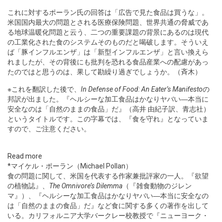
これに対するポーラン氏の回答は「広告で見た食品は買うな」。
米国国内最大の問題とされる医療保険問題、世界共通の脅威であ
る地球温暖化問題と云う、二つの重要課題の背景にあるのは現代
の工業化された食のシステムそのものだと喝破します。そういえ
ば「豚インフルエンザ」は「新型インフルエンザ」と言い換えら
れましたが、その背後にも批判を恐れる食品産業への配慮があっ
たのではと思うのは、果して勘繰り過ぎでしょうか。（斉木）
※これを翻訳した後で、
In Defense of Food: An Eater’s Manifesto
の
邦訳が出ました。『ヘルシーな加工食品はかなりヤバい―本当に
安全なのは「自然のままの食品」だ』（高井 由紀子訳、青志社）
というタイトルです。この字幕では、『食を守れ』となっていま
すので、ご注意ください。
Read more
*マイケル・ポーラン（Michael Pollan）
食の問題に関して、米国を代表する作家兼批評家の一人。『欲望
の植物誌』、
The Omnivore’s Dilemma
（『雑食動物のジレン
マ』）、『ヘルシーな加工食品はかなりヤバい―本当に安全なの
は「自然のままの食品」だ』など食に関する多くの著作を出して
いる。カリフォルニア大学バークレー校教授で『ニューヨーク・