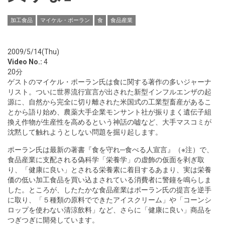
加工食品
マイケル・ポーラン
食
食品産業
2009/5/14(Thu)
Video No.:
4
20分
ゲストのマイケル・ポーラン氏は食に関する著作の多いジャーナ
リスト。ついに世界流行宣言が出された新型インフルエンザの起
源に、自然から完全に切り離された米国式の工業型畜産があるこ
とから語り始め、農薬大手企業モンサント社が振りまく遺伝子組
換え作物が生産性を高めるという神話の嘘など、大手マスコミが
沈黙して触れようとしない問題を掘り起します。
ポーラン氏は最新の著書『食を守れ─食べる人宣言』（※注）で、
食品産業に支配される偽科学「栄養学」の虚飾の仮面を剥ぎ取
り、「健康に良い」とされる栄養素に着目するあまり、実は栄養
価の低い加工食品を買い込まされている消費者に警鐘を鳴らしま
した。ところが、したたかな食品産業はポーラン氏の提言を逆手
に取り、「５種類の原料でできたアイスクリーム」や「コーンシ
ロップを使わない清涼飲料」など、さらに「健康に良い」商品を
つぎつぎに開発しています。