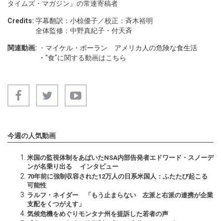
タイムズ・マガジン』の常連寄稿者
Credits:
字幕翻訳：小椋優子／校正：斉木裕明
全体監修：中野真紀子・付天斉
関連動画:
・
マイケル・ポーラン アメリカ人の危険な食生活
・"食"に関する動画は
こちら
今週の人気動画
米国の監視体制をあばいたNSA内部告発者エドワード・スノーデ
ンが名乗り出る インタビュー
70年前に強制収容された12万人の日系米国人：ふたたび起こる
可能性
ラルフ・ネイダー 「もう止まらない 左派と右派の連携が企業
支配をくつがえす」
気候危機をめぐりモンタナ州を提訴した若者の声