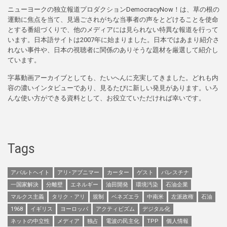
ニューヨークの独立報道プロダクションDemocracyNow！は、草の根の
運動に焦点を当て、見過ごされがちな当事者の声をとどけることを使命
とする番組づくりで、他のメディアには見られない特異な報道を行って
います。日本語サイトは2007年に始まりました。日本ではあまり紹介さ
れない事件や、日本の視聴者に関係のありそうな題材を厳選して紹介し
ています。
字幕動画アーカイブとしても、たいへんに充実してきました。どれも内
容の濃いインタビューであり、見るたびに新しい発見があります。いろ
んな使い方ができる資料として、お役立ていただければ幸いです。
Tags
アパルトヘイト
アリ･アブニマー
カーター
ゲスト
パレスチナ
一国家解決
分離壁
エネルギー
油田開発
環境汚染
石油企業
マルクス主義
タリク・アリ
規制
ベネズエラ
中南米
左派政権
石油
1968
イギリス
ヨーロッパ
アクティビズム
デジタル化
ネットの中立性
メディア
独占
電波の民主化
TPP
個人情報