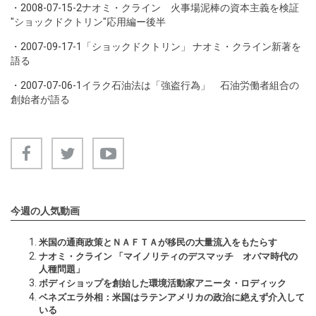
・
2008-07-15-2
ナオミ・クライン 火事場泥棒の資本主義を検証
"ショックドクトリン"応用編ー後半
・
2007-09-17-1
「ショックドクトリン」 ナオミ・クライン新著を
語る
・
2007-07-06-1
イラク石油法は「強盗行為」 石油労働者組合の
創始者が語る
今週の人気動画
米国の通商政策とＮＡＦＴＡが移民の大量流入をもたらす
ナオミ・クライン 「マイノリティのデスマッチ オバマ時代の
人種問題」
ボディショップを創始した環境活動家アニータ・ロディック
ベネズエラ外相：米国はラテンアメリカの政治に絶えず介入して
いる