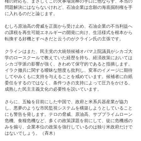
権の対応も、まさしくこの火事場泥棒の手口に他ならず、本当の
問題解決にはならないけれど、石油企業は念願の海底掘削権を手
に入れるのだと論じます。
むしろ原油高の脅威を正面から受け止め、石油企業の不当利益へ
の課税を再生可能エネルギーの開発に向け、生活様式を根本から
転換する好機とすべきだと云うのがクライン氏の主張です。
クラインはまた、民主党の大統領候補オバマ上院議員がシカゴ大
学のロースクールで教えていた経歴を持ち、経済政策においては
シカゴ学派の影響が強く、きわめて保守的であると指摘します。
イラク撤兵に関する曖昧な態度も批判し、変革のイメージに期待
してやみくもに支持を与えることを戒めています。候補者に白紙
委任をするのではなく、条件つきの支持によって圧力をかける、
成熟した民主主義文化の必要性を説いています。
さらに、五輪を目前にした中国で、政府と米系兵器産業が協力
し、悪夢のような市民監視システムを構築しようとしていること
にも警告を発します。テロの脅威、原油高、サブプライムローン
危機、食糧危機など、多くの政策課題を前にして、徒に危機感の
みを煽り、企業本位の政策を強行しているのは独り米政府だけで
はないでしょう。（斉木）