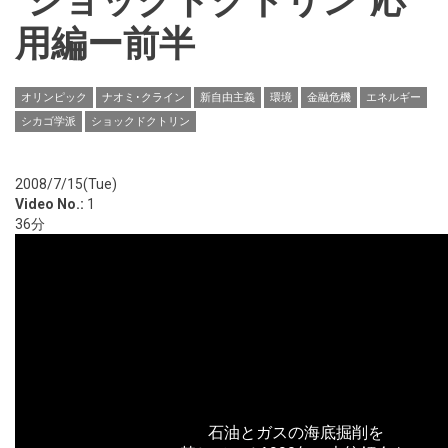
"ショックドクトリン"応
用編ー前半
オリンピック
ナオミ･クライン
新自由主義
環境
金融危機
エネルギー
シカゴ学派
ショックドクトリン
2008/7/15(Tue)
Video No.:
1
36分