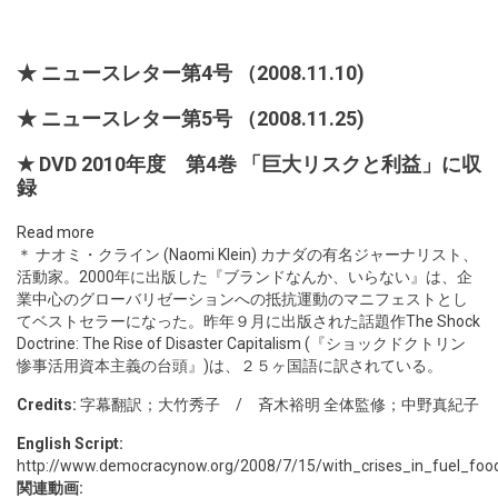
★ ニュースレター第4号
（2008.11.10)
★ ニュースレター第5号
（2008.11.25)
★ DVD 2010年度 第4巻
「巨大リスクと利益」に収
録
Read more
＊ ナオミ・クライン (Naomi Klein) カナダの有名ジャーナリスト、
活動家。2000年に出版した『ブランドなんか、いらない』は、企
業中心のグローバリゼーションへの抵抗運動のマニフェストとし
てベストセラーになった。昨年９月に出版された話題作The Shock
Doctrine: The Rise of Disaster Capitalism (『ショックドクトリン
惨事活用資本主義の台頭』)は、２５ヶ国語に訳されている。
Credits:
字幕翻訳；大竹秀子 / 斉木裕明 全体監修；中野真紀子
English Script:
http://www.democracynow.org/2008/7/15/with_crises_in_fuel_foo
関連動画: