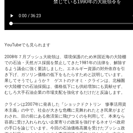
YouTube
でも見られます
2008年７月ブッシュ大統領は、環境保護のため米国近海の大陸棚
での石油・天然ガス採掘を禁止してきた1981年の法律を、解除す
るよう議会に強く要請しました。エネルギー資源の対外依存を引
き下げ、ガソリン価格の低下をもたらすためと説明しています。
果してそうでしょうか？ ゲストのナオミ・クラインは、北極圏
や大陸棚での石油採掘は、価格低下にも供給増加にも貢献せず、
むしろ大手石油企業の市場支配を強化するだけだと反論します。
クラインは2007年に発表した『ショックドクトリン 惨事活用資
本主義』の中で、社会が大きな危機に見舞われたとき民衆がまど
わされ、目の前にある救済策に飛びつくのを利用して、本来なら
容易に受け入れられない企業寄りの政策を強行するネオリベ政府
の手口を論じています。今回の石油価格高騰を受けたブッシュ政