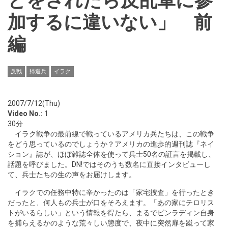
とをされたら反乱軍に参
加するに違いない」 前
編
反戦
帰還兵
イラク
2007/7/12(Thu)
Video No.:
1
30分
イラク戦争の最前線で戦っているアメリカ兵たちは、この戦争
をどう思っているのでしょうか？アメリカの進歩的週刊誌『ネイ
ション』誌が、ほぼ雑誌全体を使って兵士50名の証言を掲載し、
話題を呼びました。DN!ではそのうち数名に直接インタビューし
て、兵士たちの生の声をお届けします。
イラクでの任務中特に辛かったのは「家宅捜査」を行ったとき
だったと、何人もの兵士が口をそろえます。「あの家にテロリス
トがいるらしい」という情報を得たら、まるでビンラディン自身
を捕らえるかのような荒々しい態度で、夜中に突然扉を蹴って家