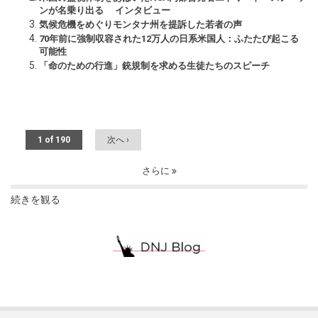
ンが名乗り出る インタビュー
気候危機をめぐりモンタナ州を提訴した若者の声
70年前に強制収容された12万人の日系米国人：ふたたび起こる
可能性
「命のための行進」銃規制を求める生徒たちのスピーチ
1 of 190
次へ ›
さらに
続きを観る