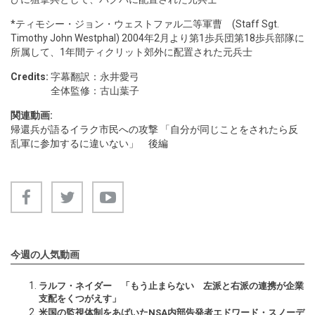
*ティモシー・ジョン・ウェストファル二等軍曹 (Staff Sgt.
Timothy John Westphal) 2004年2月より第1歩兵団第18歩兵部隊に
所属して、1年間ティクリット郊外に配置された元兵士
Credits:
字幕翻訳：永井愛弓
全体監修：古山葉子
関連動画:
帰還兵が語るイラク市民への攻撃 「自分が同じことをされたら反
乱軍に参加するに違いない」 後編
今週の人気動画
ラルフ・ネイダー 「もう止まらない 左派と右派の連携が企業
支配をくつがえす」
米国の監視体制をあばいたNSA内部告発者エドワード・スノーデ