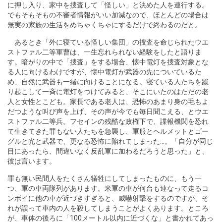
に押し入り、家中を捜査して「怪しい」と決めた人を連行する。
でもそもそもの不審者情報がいい加減なので、ほとんどの場合は
無実の家族の生活をめちゃくちゃにするだけで終わるのだと。
あるとき「外に寝ている怪しい集団」の捜査を命じられたウエ
ストファル二等軍曹は、一生忘れられない経験をしたと語りま
す。暗がりの中で「捜査」をする場合、懐中電灯を捜査対象とな
る人に向けるわけですが、懐中電灯が武器の先についているた
め、自然に武器も一緒に向けることになる。寝ている人たちを蹴
り起こして一斉に電灯をつけてみると、そこにいたのはただの老
人と女性とこども。家長である老人は、恐怖のあまり身の毛もよ
だつような叫び声を上げ、その声が今でも毎日聞こえる、とウエ
ストファル二等兵。フセインの残酷な政権下で、諜報機関を恐れ
て生きてきた罪もない人たちを急襲し、軍服とヘルメットとゴー
グルと光と武器で、更なる恐怖に陥れてしまった…。「自分が同じ
目にあったら、間違いなく反乱軍に加わるだろうと思った」と、
彼は言います。
罪も無い民間人をたくさん犠牲にしてしまったものに、もう一
つ、軍の車両隊列があります。米軍の車が何台も連なって走るコ
ンボイに他の車が近づきすぎると、威嚇射撃をするのですが、そ
れが誤って車内の人を殺してしまうことがよくあります。ところ
が、車体の後ろに「100メートル以内に近づくな」と書かれてあっ