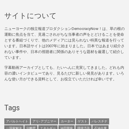
サイトについて
ニューヨークの独立報道プロダクションDemocracyNow！は、草の根の
運動に焦点を当て、見過ごされがちな当事者の声をとどけることを使命
とする番組づくりで、他のメディアには見られない特異な報道を行って
います。日本語サイトは2007年に始まりました。日本ではあまり紹介さ
れない事件や、日本の視聴者に関係のありそうな題材を厳選して紹介し
ています。
字幕動画アーカイブとしても、たいへんに充実してきました。どれも内
容の濃いインタビューであり、見るたびに新しい発見があります。いろ
んな使い方ができる資料として、お役立ていただければ幸いです。
Tags
アパルトヘイト
アリ･アブニマー
カーター
ゲスト
パレスチナ
一国家解決
分離壁
エネルギー
油田開発
環境汚染
石油企業