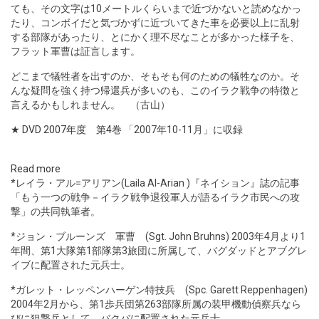
ても、その文字は10メートルくらいまで近づかないと読めなかっ
たり、コンボイだと気づかずに近づいてきた車を必要以上に乱射
する部隊があったり、とにかく理不尽なことが多かった様子を、
フラット軍曹は証言します。
どこまで犠牲者を出すのか、そもそも何のための犠牲なのか。そ
んな疑問を強く持つ帰還兵が多いのも、このイラク戦争の特徴と
言えるかもしれません。 （古山）
★ DVD 2007年度 第4巻
「2007年10-11月」に収録
Read more
*レイラ・アル=アリアン(Laila Al-Arian )『ネイション』誌の記事
「もう一つの戦争－イラク戦争退役軍人が語るイラク市民への攻
撃」の共同執筆者。
*ジョン・ブルーンズ 軍曹 (Sgt. John Bruhns) 2003年4月より1
年間、第1大隊第1部隊第3旅団に所属して、バグダッドとアブグレ
イブに配置された元兵士。
*ガレット・レッペンハーゲン特技兵 (Spc. Garett Reppenhagen)
2004年2月から、第1歩兵団第263部隊所属の装甲機動偵察兵なら
びに狙撃兵として、バクバに配置された元兵士