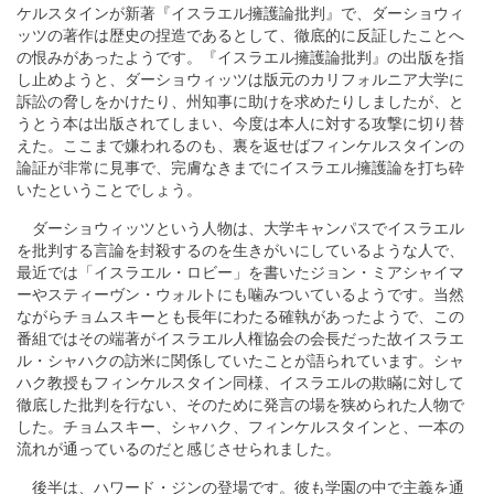
ケルスタインが新著『イスラエル擁護論批判』で、ダーショウィ
ッツの著作は歴史の捏造であるとして、徹底的に反証したことへ
の恨みがあったようです。『イスラエル擁護論批判』の出版を指
し止めようと、ダーショウィッツは版元のカリフォルニア大学に
訴訟の脅しをかけたり、州知事に助けを求めたりしましたが、と
うとう本は出版されてしまい、今度は本人に対する攻撃に切り替
えた。ここまで嫌われるのも、裏を返せばフィンケルスタインの
論証が非常に見事で、完膚なきまでにイスラエル擁護論を打ち砕
いたということでしょう。
ダーショウィッツという人物は、大学キャンパスでイスラエル
を批判する言論を封殺するのを生きがいにしているような人で、
最近では「イスラエル・ロビー」を書いたジョン・ミアシャイマ
ーやスティーヴン・ウォルトにも噛みついているようです。当然
ながらチョムスキーとも長年にわたる確執があったようで、この
番組ではその端著がイスラエル人権協会の会長だった故イスラエ
ル・シャハクの訪米に関係していたことが語られています。シャ
ハク教授もフィンケルスタイン同様、イスラエルの欺瞞に対して
徹底した批判を行ない、そのために発言の場を狭められた人物で
した。チョムスキー、シャハク、フィンケルスタインと、一本の
流れが通っているのだと感じさせられました。
後半は、ハワード・ジンの登場です。彼も学園の中で主義を通