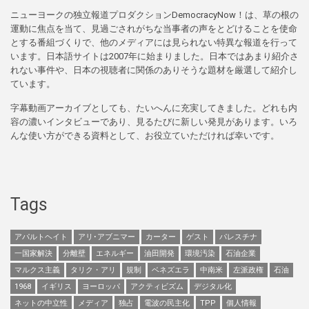
ニューヨークの独立報道プロダクションDemocracyNow！は、草の根の
運動に焦点を当て、見過ごされがちな当事者の声をとどけることを使命
とする番組づくりで、他のメディアには見られない特異な報道を行って
います。日本語サイトは2007年に始まりました。日本ではあまり紹介さ
れない事件や、日本の視聴者に関係のありそうな題材を厳選して紹介し
ています。
字幕動画アーカイブとしても、たいへんに充実してきました。どれも内
容の濃いインタビューであり、見るたびに新しい発見があります。いろ
んな使い方ができる資料として、お役立ていただければ幸いです。
Tags
アパルトヘイト
アリ･アブニマー
カーター
ゲスト
パレスチナ
一国家解決
分離壁
エネルギー
油田開発
環境汚染
石油企業
マルクス主義
タリク・アリ
規制
ベネズエラ
中南米
左派政権
石油
1968
イギリス
ヨーロッパ
アクティビズム
デジタル化
ネットの中立性
メディア
独占
電波の民主化
TPP
個人情報