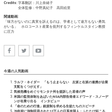
Credits:
字幕翻訳：川上奈緒子
全体監修：中野真紀子 高田絵里
関連動画:
「味方がないのに真実を訴えるのは、学者として途方もない勇気
がいる」 ホロコースト産業を批判するフィンケルスタイン教授
に圧力
今週の人気動画
ラルフ・ネイダー 「もう止まらない 左派と右派の連携が企業
支配をくつがえす」
気候危機をめぐりモンタナ州を提訴した若者の声
米国の監視体制をあばいたNSA内部告発者エドワード・スノーデ
ンが名乗り出る インタビュー
「命のための行進」銃規制を求める生徒たちのスピーチ
70年前に強制収容された12万人の日系米国人：ふたたび起こる