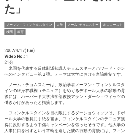
た」
ノーマン・フィンケルスタイン
大学
ノーム･チョムスキー
ホロコースト
検閲
教育
2007/4/17(Tue)
Video No.:
1
21分
米国を代表する反体制派知識人チョムスキーとハワード・ジン
へのインタビュー第２弾。テーマは大学における言論統制です。
ノーム・チョムスキーは、政治学者ノーマン・フィンケルスタ
インの終身在職権（テニュア）をめぐるデポール大学の騒動の背
後には、ハーバード大学法学部教授アラン・ダーショウィッツの
働きかけがあったと指摘します。
フィンケルスタインを目の敵にするダーショウィッツは、ドポ
ール大学の教員に手紙を書き、フィンケルスタインのテニュア獲
得に反対するよう中傷キャンペーンを張ったそうです。他大学の
人事に口を出すという常軌を逸した彼の行動の背後には、フィン