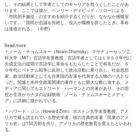
し、その結果として学者としてのキャリアを危うくしたことがあ
ります。ここでは彼が、ヘンリー・デイビッド・ソローによる
「市民的不服従」のすすめを紹介するくだりが、なかなか感慨深
いです。「国民が忠誠を拒絶し、役人が職務を辞したとき、革命
は達成される」 （中野)
Read more
＊ノーム・チョムスキー（Noam Chomsky） マサチューセッツ工
科大学（MIT）言語学名誉教授。言語学者としては１９５０年代に
生成文法の提唱で言語学に革命をもたらしたことで有名だが、６
０年代にベトナム戦争に反対して政治活動に乗り出し、社会思想
家、政治活動家としても合衆国の左派を代表する人物の一人とな
った。関連と米外交政策関連の著作ともに膨大な数に達する。メ
ディアに関してもエドワード・ハーマンとの共著があり、その思
想と生涯がカナダの記録映画「ノーム・チョムスキーとメディ
ア」に詳細に描かれている。
＊ハワード・ジン（Howard Zinn） ボストン大学名誉教授。アメ
リカで最も読まれている歴史学者。彼の古典的名著『民衆のアメ
リカ史』は150万部を売り、アメリカの歴史教育を変えたといわれ
る。