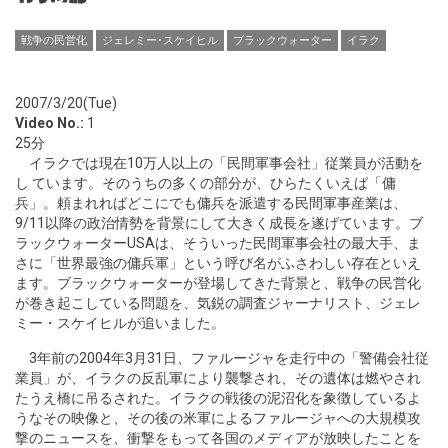
戦争の民営化
ジェレミー･スケイヒル
ブラックウォーター
イラク
2007/3/20(Tue)
Video No.:
1
25分
イラクでは現在10万人以上の「民間軍事会社」従業員が活動を
し ています。そのうちの多くの部分が、ひらたくいえば「傭
兵」。頼まれればどこにでも傭兵を派遣する民間軍事産業は、
9/11以降の政治情勢を背景にして大きく成長を遂げています。ブ
ラックウォーターUSAは、そういった民間軍事会社の最大手、ま
さに「世界最強の傭兵軍」という呼び名がふさわしい存在といえ
ます。ブラックウォーターが登場してきた背景と、戦争の民営化
が巻き起こしている問題を、気鋭の調査ジャーナリスト、ジェレ
ミー・スケイヒルが追いました。
3年前の2004年3月31日、ファルージャを走行中の「警備会社従
業員」が、イラクの反乱軍により襲撃され、その遺体は燃やされ
たうえ橋に吊るされた。イラクの戦後の泥沼化を象徴しているよ
うなその映像と、その後の米軍によるファルージャへの大規模攻
撃のニュースを、衝撃をもって各国のメディアが放映したことを