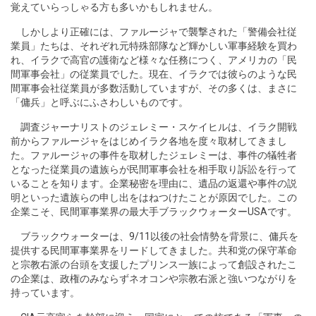
覚えていらっしゃる方も多いかもしれません。
しかしより正確には、ファルージャで襲撃された「警備会社従
業員」たちは、それぞれ元特殊部隊など輝かしい軍事経験を買わ
れ、イラクで高官の護衛など様々な任務につく、アメリカの「民
間軍事会社」の従業員でした。現在、イラクでは彼らのような民
間軍事会社従業員が多数活動していますが、その多くは、まさに
「傭兵」と呼ぶにふさわしいものです。
調査ジャーナリストのジェレミー・スケイヒルは、イラク開戦
前からファルージャをはじめイラク各地を度々取材してきまし
た。ファルージャの事件を取材したジェレミーは、事件の犠牲者
となった従業員の遺族らが民間軍事会社を相手取り訴訟を行って
いることを知ります。企業秘密を理由に、遺品の返還や事件の説
明といった遺族らの申し出をはねつけたことが原因でした。この
企業こそ、民間軍事業界の最大手ブラックウォーターUSAです。
ブラックウォーターは、9/11以後の社会情勢を背景に、傭兵を
提供する民間軍事業界をリードしてきました。共和党の保守革命
と宗教右派の台頭を支援したプリンス一族によって創設されたこ
の企業は、政権のみならずネオコンや宗教右派と強いつながりを
持っています。