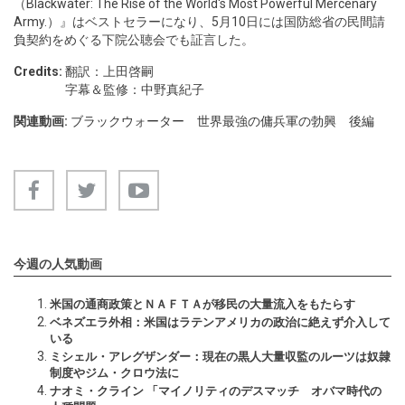
（Blackwater: The Rise of the World's Most Powerful Mercenary
Army.）』はベストセラーになり、5月10日には国防総省の民間請
負契約をめぐる下院公聴会でも証言した。
Credits:
翻訳：上田啓嗣
字幕＆監修：中野真紀子
関連動画:
ブラックウォーター 世界最強の傭兵軍の勃興 後編
今週の人気動画
米国の通商政策とＮＡＦＴＡが移民の大量流入をもたらす
ベネズエラ外相：米国はラテンアメリカの政治に絶えず介入して
いる
ミシェル・アレグザンダー：現在の黒人大量収監のルーツは奴隷
制度やジム・クロウ法に
ナオミ・クライン 「マイノリティのデスマッチ オバマ時代の