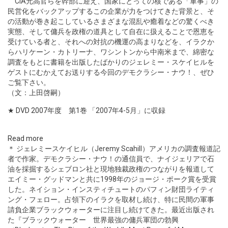
CIA元高官らを幹部に迎え、国家にとっての核である「軍事」の
民営化をバックアップするこの企業が力をつけてきた背景と、そ
の活動が巻き起こしているさまざまな混乱や癒着などの驚くべき
実態、そして傭兵を政権の道具として自在に扱えることで恩恵を
受けている者と、それへの対抗の機運の高まりなどを、イラクか
らハリケーン・カトリーナ、ワシントンから中南米まで、綿密な
調査をもとに書籍を出版したばかりのジェレミー・スケイヒルを
ゲストにむかえてお送りする今回のデモクラシー・ナウ！、ぜひ
ご覧下さい。
（文：上田啓嗣）
★ DVD 2007年度 第1巻
「2007年4-5月」に収録
Read more
＊ ジェレミースケイヒル（Jeremy Scahill）アメリカの調査報道記
者で作家。デモクラシー・ナウ！の通信員で、ナイジェリアで石
油を採掘するシェブロン社と現地独裁政権のつながりを報道して
エイミー・グッドマンと共に1998年のジョージ・ポーク賞を受賞
した。ネイション・インスティチュートのパフィン財団ライティ
ング・フェロー。占領下のイラクを取材し続け、特に民間の軍事
請負企業ブラックウォーターに注目し続けてきた。最近出版され
た『ブラックウォーター 世界最強の傭兵軍団の勃興