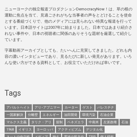
ニューヨークの独立報道プロダクションDemocracyNow！は、草の根の
運動に焦点を当て、見過ごされがちな当事者の声をとどけることを使命
とする番組づくりで、他のメディアには見られない特異な報道を行って
います。日本語サイトは2007年に始まりました。日本ではあまり紹介さ
れない事件や、日本の視聴者に関係のありそうな題材を厳選して紹介し
ています。
字幕動画アーカイブとしても、たいへんに充実してきました。どれも内
容の濃いインタビューであり、見るたびに新しい発見があります。いろ
んな使い方ができる資料として、お役立ていただければ幸いです。
Tags
アパルトヘイト
アリ･アブニマー
カーター
ゲスト
パレスチナ
一国家解決
分離壁
エネルギー
油田開発
環境汚染
石油企業
マルクス主義
タリク・アリ
規制
ベネズエラ
中南米
左派政権
石油
1968
イギリス
ヨーロッパ
アクティビズム
デジタル化
ネットの中立性
メディア
独占
電波の民主化
TPP
個人情報