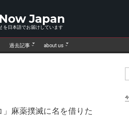
 Now Japan
!
を日本語でお届けしています
過去記事
about us
今
コ」麻薬撲滅に名を借りた