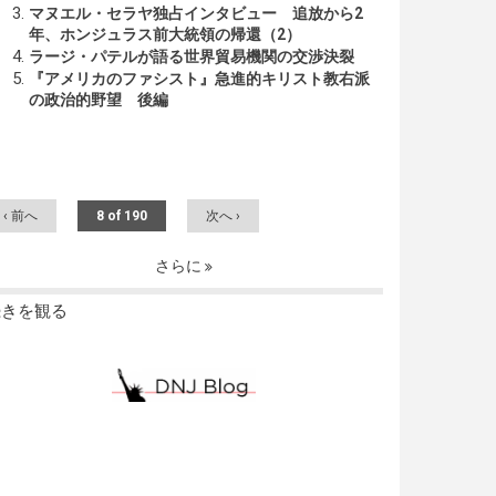
マヌエル・セラヤ独占インタビュー 追放から2
年、ホンジュラス前大統領の帰還（2）
ラージ・パテルが語る世界貿易機関の交渉決裂
『アメリカのファシスト』急進的キリスト教右派
の政治的野望 後編
‹ 前へ
8 of 190
次へ ›
さらに
続きを観る