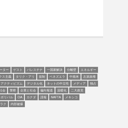
ーター
ゲスト
パレスチナ
一国家解決
分離壁
エネルギー
クス主義
タリク・アリ
規制
ベネズエラ
中南米
左派政権
アクティビズム
デジタル化
ネットの中立性
メディア
独占
社会
警察
企業と社会
偏向報道
温暖化
二大政党
ボリバル
CIA
カナダ
諜報
NAFTA
メキシコ
ラク
内部被爆