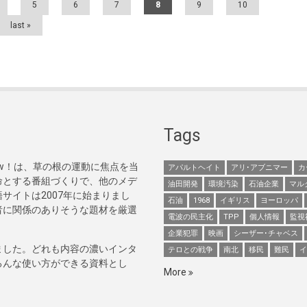
5
6
7
8
9
10
last »
Tags
Now！は、草の根の運動に焦点を当
アパルトヘイト
アリ･アブニマー
カ
命とする番組づくりで、他のメデ
油田開発
環境汚染
石油企業
マル
サイトは2007年に始まりまし
石油
1968
イギリス
ヨーロッパ
者に関係のありそうな題材を厳選
電波の民主化
TPP
個人情報
監視
企業犯罪
映画
シーザー･チャベス
ました。どれも内容の濃いインタ
テロとの戦争
南北
移民
難民
イ
ろんな使い方ができる資料とし
More