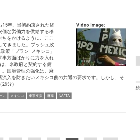
ら15年、当初約束された経
Video Image:
安価な労働力を供給する移
討ちをかけるように、ここ
化してきました。ブッシュ政
滅政策「プラン･メキシコ」
軍事方面ばかりに力を入れ
半は、米政府と契約する傭
す。国境管理の強化は、麻
器流入を防ぎたいメキシコ側の共通の要求です。しかし、そ
26分）
セン
メキシコ
軍事支援
麻薬
NAFTA