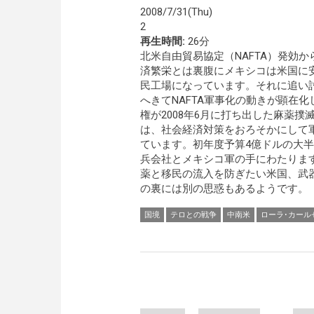
2008/7/31(Thu)
2
再生時間:
26分
北米自由貿易協定（NAFTA）発効か
済繁栄とは裏腹にメキシコは米国に
民工場になっています。それに追い
へきてNAFTA軍事化の動きが顕在
権が2008年6月に打ち出した麻薬撲
は、社会経済対策をおろそかにして
ています。初年度予算4億ドルの大
兵会社とメキシコ軍の手にわたりま
薬と移民の流入を防ぎたい米国、武
の裏には別の思惑もあるようです。（
国境
テロとの戦争
中南米
ローラ･カール
Pages