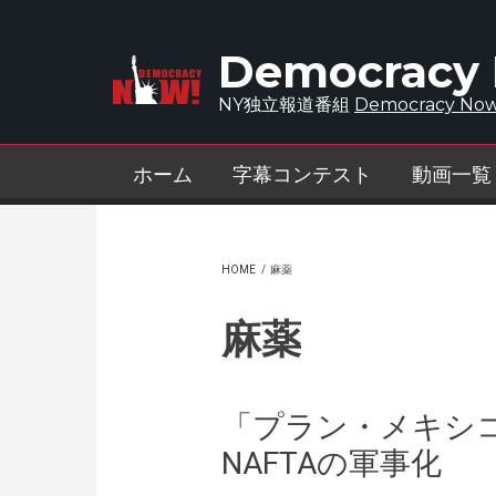
Skip to main content
Democracy
NY独立報道番組
Democracy Now
ホーム
字幕コンテスト
動画一覧
HOME
/
麻薬
麻薬
「プラン・メキシ
NAFTAの軍事化