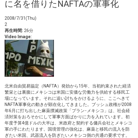
に名を借りたNAFTAの軍事化
2008/7/31(Thu)
2
再生時間:
26分
Video Image:
北米自由貿易協定（NAFTA）発効から15年、当初約束された経済
繁栄とは裏腹にメキシコは米国に安価な労働力を供給する移民工
場になっています。それに追い討ちをかけるように、ここへきて
NAFTA軍事化の動きが顕在化してきました。ブッシュ政権が2008
年6月に打ち出した麻薬撲滅政策「プラン･メキシコ」は、社会経
済対策をおろそかにして軍事方面ばかりに力を入れています。初
年度予算4億ドルの大半は、米政府と契約する傭兵会社とメキシコ
軍の手にわたります。国境管理の強化は、麻薬と移民の流入を防
ぎたい米国、武器流入を防ぎたいメキシコ側の共通の要求です。