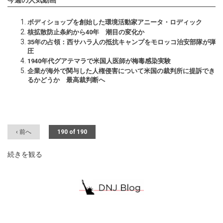
今週の人気動画
ボディショップを創始した環境活動家アニータ・ロディック
核拡散防止条約から40年 潮目の変化か
35年の占領：西サハラ人の抵抗キャンプをモロッコ治安部隊が弾
圧
1940年代グアテマラで米国人医師が梅毒感染実験
企業が海外で関与した人権侵害について米国の裁判所に提訴でき
るかどうか 最高裁判断へ
‹ 前へ
190 of 190
続きを観る