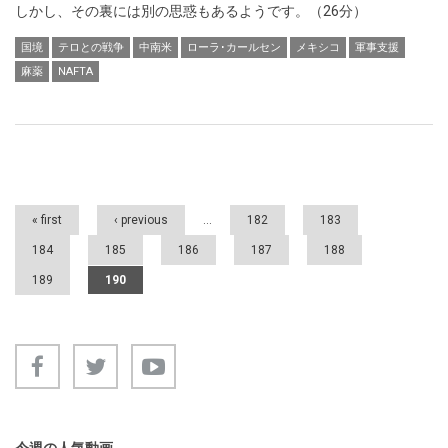
しかし、その裏には別の思惑もあるようです。（26分）
国境
テロとの戦争
中南米
ローラ･カールセン
メキシコ
軍事支援
麻薬
NAFTA
Pages
« first
‹ previous
…
182
183
184
185
186
187
188
189
190