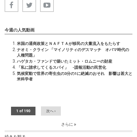
今週の人気動画
米国の通商政策とＮＡＦＴＡが移民の大量流入をもたらす
ナオミ・クライン 「マイノリティのデスマッチ オバマ時代の
人種問題」
ハゲタカ・ファンドで築いたミット・ロムニーの財産
「私に請求してくるスパイ」 -諜報活動の民営化
気候変動で世界の寄生虫の3分の1に絶滅のおそれ 影響は甚大と
米科学者
1 of 190
次へ ›
さらに
続きを観る