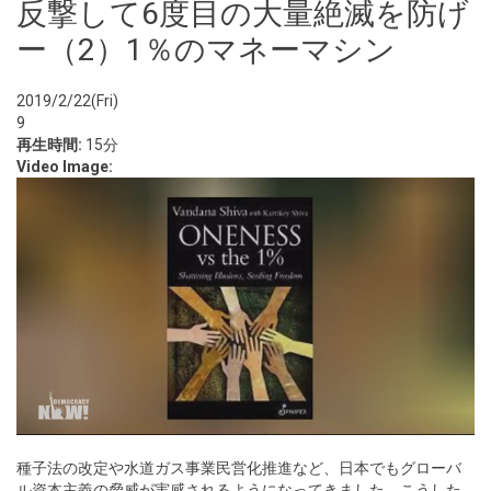
反撃して6度目の大量絶滅を防げ
ー（2）1％のマネーマシン
2019/2/22(Fri)
9
再生時間:
15分
Video Image:
種子法の改定や水道ガス事業民営化推進など、日本でもグローバ
ル資本主義の脅威が実感されるようになってきました。こうした