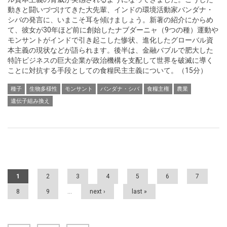
動きと闘いづづけてきた大先輩、インドの環境活動家バンダナ・
シバの発言に、いまこそ耳を傾けましょう。新著の紹介にからめ
て、彼女が30年ほど前に創始したナブダーニャ（9つの種）運動や
モンサントがインドで引き起こした惨状、進化したグローバル資
本主義の現状などが語られます。後半は、金融バブルで肥大した
特許ビジネスの巨大企業が政治機構を支配して世界を破滅に導く
ことに対抗する手段としての食糧民主主義について。（15分）
種子
生物多様性
モンサント
バンダナ・シバ
食糧主権
農業
遺伝子組み換え
Pages
1
2
3
4
5
6
7
8
9
…
next ›
last »