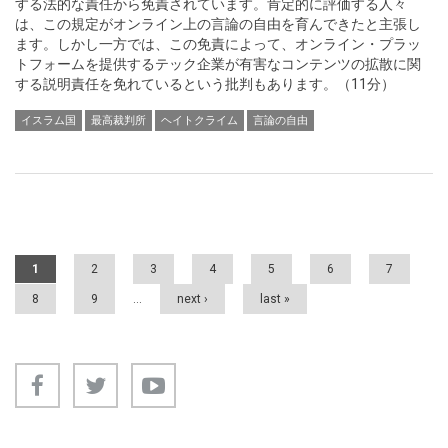
する法的な責任から免責されています。肯定的に評価する人々
は、この規定がオンライン上の言論の自由を育んできたと主張し
ます。しかし一方では、この免責によって、オンライン・プラッ
トフォームを提供するテック企業が有害なコンテンツの拡散に関
する説明責任を免れているという批判もあります。（11分）
イスラム国
最高裁判所
ヘイトクライム
言論の自由
Pages
1
2
3
4
5
6
7
8
9
…
next ›
last »