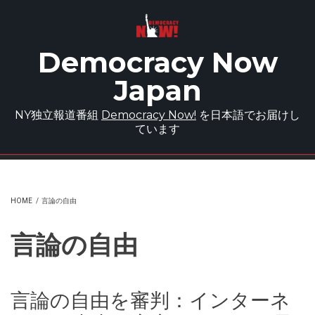
Skip to main content
Democracy Now
Japan
NY独立報道番組
Democracy Now!
を日本語でお届けし
ています
HOME
/
言論の自由
言論の自由
言論の自由を審判：インターネ