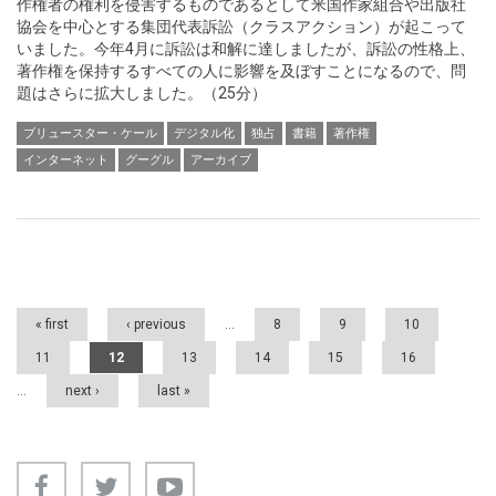
作権者の権利を侵害するものであるとして米国作家組合や出版社
協会を中心とする集団代表訴訟（クラスアクション）が起こって
いました。今年4月に訴訟は和解に達しましたが、訴訟の性格上、
著作権を保持するすべての人に影響を及ぼすことになるので、問
題はさらに拡大しました。（25分）
ブリュースター・ケール
デジタル化
独占
書籍
著作権
インターネット
グーグル
アーカイブ
Pages
« first
‹ previous
…
8
9
10
11
12
13
14
15
16
…
next ›
last »