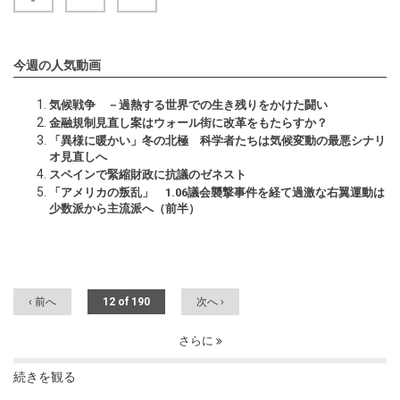
今週の人気動画
気候戦争 －過熱する世界での生き残りをかけた闘い
金融規制見直し案はウォール街に改革をもたらすか？
「異様に暖かい」冬の北極 科学者たちは気候変動の最悪シナリ
オ見直しへ
スペインで緊縮財政に抗議のゼネスト
「アメリカの叛乱」 1.06議会襲撃事件を経て過激な右翼運動は
少数派から主流派へ（前半）
‹ 前へ
12 of 190
次へ ›
さらに
続きを観る