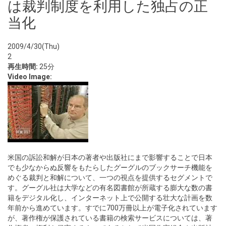
は裁判制度を利用した独占の正
当化
2009/4/30(Thu)
2
再生時間:
25分
Video Image:
米国の訴訟和解が日本の著者や出版社にまで影響することで日本
でも少なからぬ反響をもたらしたグーグルのブックサーチ機能を
めぐる裁判と和解について、一つの視点を提供するセグメントで
す。グーグル社は大学などの有名図書館が所蔵する膨大な数の書
籍をデジタル化し、インターネット上で公開する壮大な計画を数
年前から進めています。すでに700万冊以上が電子化されています
が、著作権が保護されている書籍の検索サービスについては、著