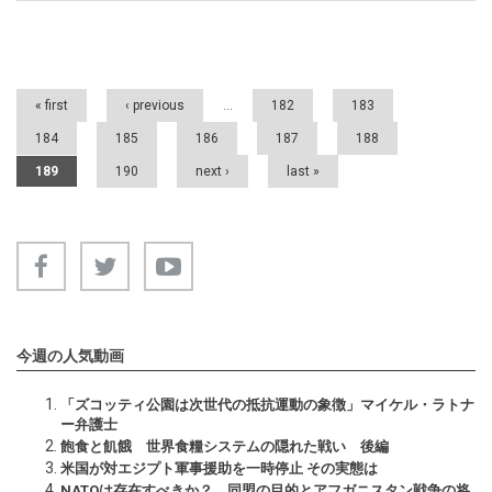
Pages
« first
‹ previous
…
182
183
184
185
186
187
188
189
190
next ›
last »
今週の人気動画
「ズコッティ公園は次世代の抵抗運動の象徴」マイケル・ラトナ
ー弁護士
飽食と飢餓 世界食糧システムの隠れた戦い 後編
米国が対エジプト軍事援助を一時停止 その実態は
NATOは存在すべきか？ 同盟の目的とアフガニスタン戦争の将