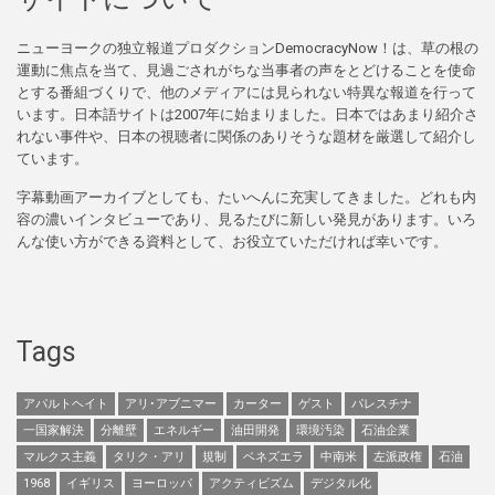
ニューヨークの独立報道プロダクションDemocracyNow！は、草の根の
運動に焦点を当て、見過ごされがちな当事者の声をとどけることを使命
とする番組づくりで、他のメディアには見られない特異な報道を行って
います。日本語サイトは2007年に始まりました。日本ではあまり紹介さ
れない事件や、日本の視聴者に関係のありそうな題材を厳選して紹介し
ています。
字幕動画アーカイブとしても、たいへんに充実してきました。どれも内
容の濃いインタビューであり、見るたびに新しい発見があります。いろ
んな使い方ができる資料として、お役立ていただければ幸いです。
Tags
アパルトヘイト
アリ･アブニマー
カーター
ゲスト
パレスチナ
一国家解決
分離壁
エネルギー
油田開発
環境汚染
石油企業
マルクス主義
タリク・アリ
規制
ベネズエラ
中南米
左派政権
石油
1968
イギリス
ヨーロッパ
アクティビズム
デジタル化