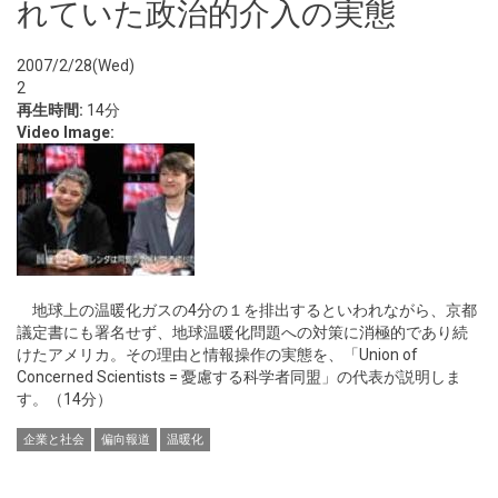
れていた政治的介入の実態
2007/2/28(Wed)
2
再生時間:
14分
Video Image:
地球上の温暖化ガスの4分の１を排出するといわれながら、京都
議定書にも署名せず、地球温暖化問題への対策に消極的であり続
けたアメリカ。その理由と情報操作の実態を、「Union of
Concerned Scientists = 憂慮する科学者同盟」の代表が説明しま
す。（14分）
企業と社会
偏向報道
温暖化