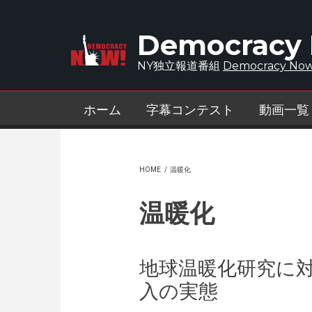
Skip to main content
Democracy
NY独立報道番組
Democracy Now
ホーム
字幕コンテスト
動画一覧
HOME
/
温暖化
温暖化
地球温暖化研究に
入の実態