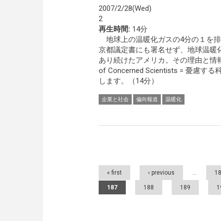
2007/2/28(Wed)
2
再生時間:
14分
地球上の温暖化ガスの4分の１を排
京都議定書にも署名せず、地球温暖
あり続けたアメリカ。その理由と情報操
of Concerned Scientists =
します。（14分）
企業と社会
偏向報道
温暖化
Pages
« first
‹ previous
…
1
187
188
189
1