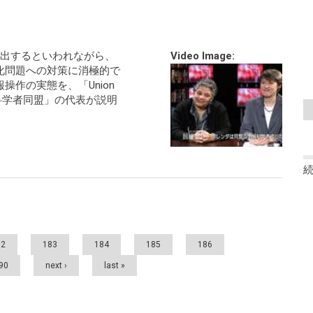
出するといわれながら、
Video Image:
化問題への対策に消極的で
作の実態を、「Union
 憂慮する科学者同盟」の代表が説明
82
183
184
185
186
90
next ›
last »