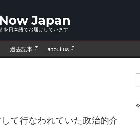
 Now Japan
!
を日本語でお届けしています
過去記事
about us
今
対して行なわれていた政治的介