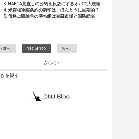
NAFTA見直しの公約を反故にするオバマ大統領
米露核軍縮条約の調印は、ほんとうに画期的？
債務上限論争の勝ち組は金融市場と国防総省
‹ 前へ
187 of 190
次へ ›
さらに
続きを観る