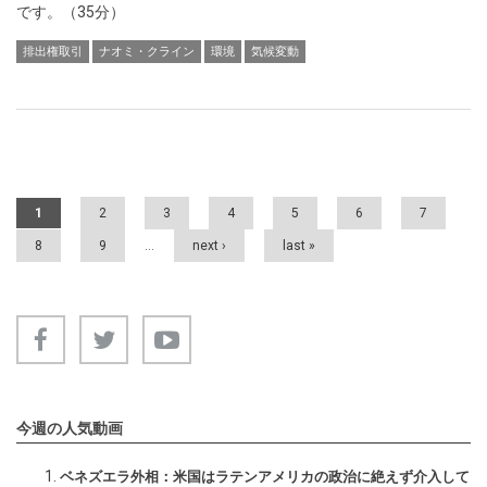
です。（35分）
排出権取引
ナオミ・クライン
環境
気候変動
Pages
1
2
3
4
5
6
7
8
9
…
next ›
last »
今週の人気動画
ベネズエラ外相：米国はラテンアメリカの政治に絶えず介入して