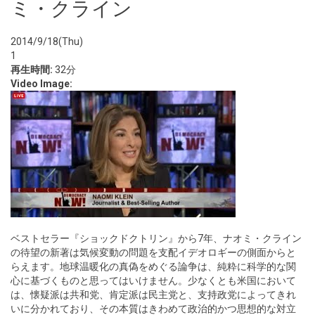
ミ・クライン
2014/9/18(Thu)
1
再生時間:
32分
Video Image:
ベストセラー『ショックドクトリン』から7年、ナオミ・クライン
の待望の新著は気候変動の問題を支配イデオロギーの側面からと
らえます。地球温暖化の真偽をめぐる論争は、純粋に科学的な関
心に基づくものと思ってはいけません。少なくとも米国において
は、懐疑派は共和党、肯定派は民主党と、支持政党によってきれ
いに分かれており、その本質はきわめて政治的かつ思想的な対立