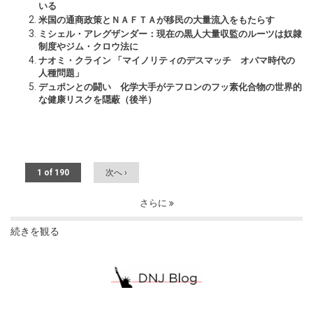
いる
米国の通商政策とＮＡＦＴＡが移民の大量流入をもたらす
ミシェル・アレグザンダー：現在の黒人大量収監のルーツは奴隷
制度やジム・クロウ法に
ナオミ・クライン 「マイノリティのデスマッチ オバマ時代の
人種問題」
デュポンとの闘い 化学大手がテフロンのフッ素化合物の世界的
な健康リスクを隠蔽（後半）
1 of 190
次へ ›
さらに
続きを観る