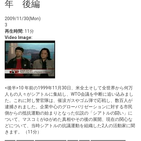
年 後編
2009/11/30(Mon)
3
再生時間:
11分
Video Image:
<後半>10 年前の1999年11月30日、米全土そして全世界から何万
人もの人々がシアトルに集結し、WTO会議を中断に追い込みまし
た。これに対し警官隊は、催涙ガスやゴム弾で応戦し、数百人が
逮捕されました。企業中心のグローバリゼーションに対する市民
側からの抵抗運動の始まりとなった伝説の「シアトルの闘い」に
ついて、マスコミがゆがめた真相やその後の展開、現在の関心な
どについて、当時シアトルの抗議運動を組織した2人の活動家に聞
きます。 （11分）