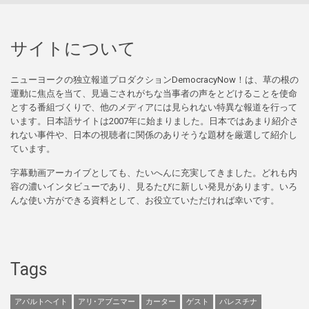
サイトについて
ニューヨークの独立報道プロダクションDemocracyNow！は、草の根の
運動に焦点を当て、見過ごされがちな当事者の声をとどけることを使命
とする番組づくりで、他のメディアには見られない特異な報道を行って
います。日本語サイトは2007年に始まりました。日本ではあまり紹介さ
れない事件や、日本の視聴者に関係のありそうな題材を厳選して紹介し
ています。
字幕動画アーカイブとしても、たいへんに充実してきました。どれも内
容の濃いインタビューであり、見るたびに新しい発見があります。いろ
んな使い方ができる資料として、お役立ていただければ幸いです。
Tags
アパルトヘイト
アリ･アブニマー
カーター
ゲスト
パレスチナ