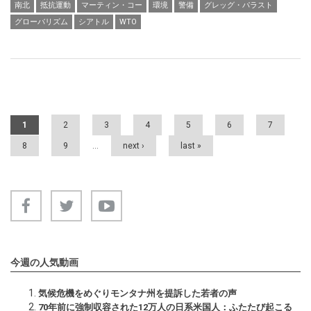
南北
抵抗運動
マーティン・コー
環境
警備
グレッグ・パラスト
グローバリズム
シアトル
WTO
Pages
1
2
3
4
5
6
7
8
9
…
next ›
last »
今週の人気動画
気候危機をめぐりモンタナ州を提訴した若者の声
70年前に強制収容された12万人の日系米国人：ふたたび起こる