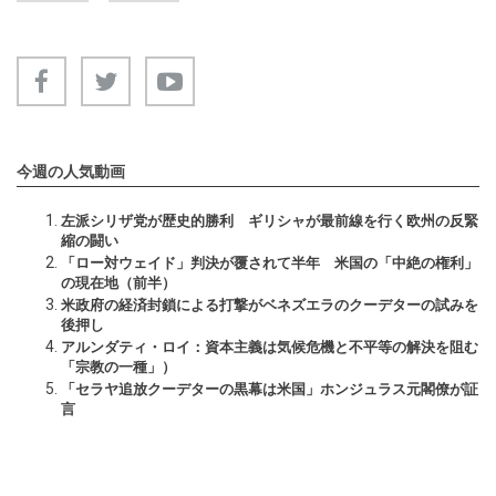
今週の人気動画
左派シリザ党が歴史的勝利 ギリシャが最前線を行く欧州の反緊
縮の闘い
「ロー対ウェイド」判決が覆されて半年 米国の「中絶の権利」
の現在地（前半）
米政府の経済封鎖による打撃がベネズエラのクーデターの試みを
後押し
アルンダティ・ロイ：資本主義は気候危機と不平等の解決を阻む
「宗教の一種」）
「セラヤ追放クーデターの黒幕は米国」ホンジュラス元閣僚が証
言