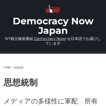
Skip to main content
Democracy Now
Japan
NY独立報道番組
Democracy Now!
を日本語でお届けし
ています
HOME
/
思想統制
思想統制
メディアの多様性に軍配 所有