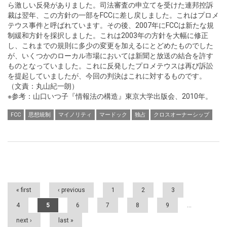
ら激しい反発がありました。司法審査の申立てを受けた連邦控訴
裁は翌年、この方針の一部をFCCに差し戻しました。これはプロメ
テウス事件と呼ばれています。その後、2007年にFCCは新たな規
制緩和方針を採択しました。これは2003年の方針を大幅に修正
し、これまでの規則に多少の変更を加えるにとどめたものでした
が、いくつかのローカル市場においては新聞と放送の結合を許す
ものとなっていました。これに反発したプロメテウスは再び訴訟
を提起していましたが、今回の判決はこれに対するものです。
（文責：丸山紀一朗）
※参考：山口いつ子『情報法の構造』東京大学出版会、2010年。
FCC
思想統制
マイノリティ
マードック
独占
クロスオーナーシップ
Pages
« first
‹ previous
1
2
3
4
5
6
7
8
9
…
next ›
last »