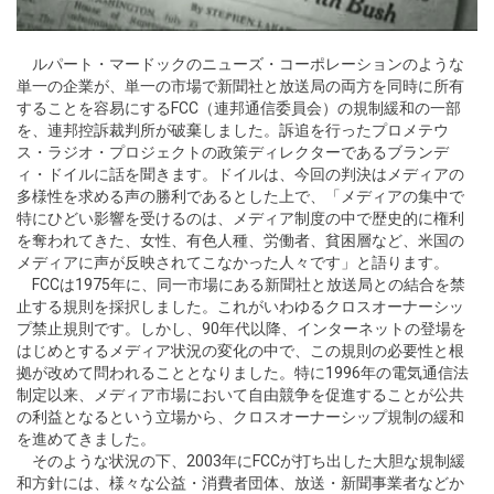
ルパート・マードックのニューズ・コーポレーションのような
単一の企業が、単一の市場で新聞社と放送局の両方を同時に所有
することを容易にするFCC（連邦通信委員会）の規制緩和の一部
を、連邦控訴裁判所が破棄しました。訴追を行ったプロメテウ
ス・ラジオ・プロジェクトの政策ディレクターであるブランデ
ィ・ドイルに話を聞きます。ドイルは、今回の判決はメディアの
多様性を求める声の勝利であるとした上で、「メディアの集中で
特にひどい影響を受けるのは、メディア制度の中で歴史的に権利
を奪われてきた、女性、有色人種、労働者、貧困層など、米国の
メディアに声が反映されてこなかった人々です」と語ります。
FCCは1975年に、同一市場にある新聞社と放送局との結合を禁
止する規則を採択しました。これがいわゆるクロスオーナーシッ
プ禁止規則です。しかし、90年代以降、インターネットの登場を
はじめとするメディア状況の変化の中で、この規則の必要性と根
拠が改めて問われることとなりました。特に1996年の電気通信法
制定以来、メディア市場において自由競争を促進することが公共
の利益となるという立場から、クロスオーナーシップ規制の緩和
を進めてきました。
そのような状況の下、2003年にFCCが打ち出した大胆な規制緩
和方針には、様々な公益・消費者団体、放送・新聞事業者などか