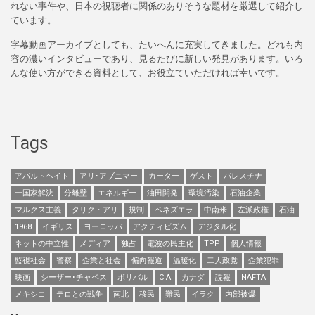
れない事件や、日本の視聴者に関係のありそうな題材を厳選して紹介し
ています。
字幕動画アーカイブとしても、たいへんに充実してきました。どれも内
容の濃いインタビューであり、見るたびに新しい発見があります。いろ
んな使い方ができる資料として、お役立ていただければ幸いです。
Tags
アパルトヘイト
アリ･アブニマー
カーター
ゲスト
パレスチナ
一国家解決
分離壁
エネルギー
油田開発
環境汚染
石油企業
マルクス主義
タリク・アリ
規制
ベネズエラ
中南米
左派政権
石油
1968
イギリス
ヨーロッパ
アクティビズム
デジタル化
ネットの中立性
メディア
独占
電波の民主化
TPP
個人情報
監視社会
警察
企業と社会
偏向報道
温暖化
二大政党
企業犯罪
映画
シーザー･チャベス
ボリバル
CIA
カナダ
諜報
NAFTA
メキシコ
テロとの戦争
南北
移民
難民
イラク
内部被爆