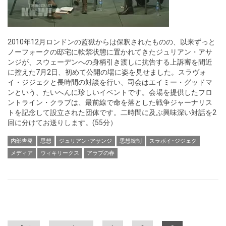
2010年12月ロンドンの監獄からは保釈されたものの、以来ずっと
ノーフォークの邸宅に軟禁状態に置かれてきたジュリアン・アサ
ンジが、スウェーデンへの身柄引き渡しに抗告する上訴審を間近
に控えた7月2日、初めて公開の場に姿を見せました。スラヴォ
イ・ジジェクと長時間の対談を行い、司会はエイミー・グッドマ
ンという、たいへんに珍しいイベントです。会場を提供したフロ
ントライン・クラブは、最前線で命を落とした戦争ジャーナリス
トを記念して設立された団体です。二時間に及ぶ興味深い対話を2
回に分けてお送りします。(55分）
内部告発
思想
ジュリアン･アサンジ
思想統制
スラボイ･ジジェク
メディア
ウィキリークス
アラブの春
Pages