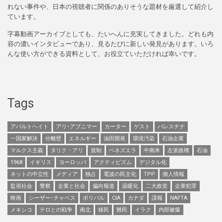
れない事件や、日本の視聴者に関係のありそうな題材を厳選して紹介し
ています。
字幕動画アーカイブとしても、たいへんに充実してきました。どれも内
容の濃いインタビューであり、見るたびに新しい発見があります。いろ
んな使い方ができる資料として、お役立ていただければ幸いです。
Tags
アパルトヘイト
アリ･アブニマー
カーター
ゲスト
パレスチナ
一国家解決
分離壁
エネルギー
油田開発
環境汚染
石油企業
マルクス主義
タリク・アリ
規制
ベネズエラ
中南米
左派政権
石油
1968
イギリス
ヨーロッパ
アクティビズム
デジタル化
ネットの中立性
メディア
独占
電波の民主化
TPP
個人情報
監視社会
警察
企業と社会
偏向報道
温暖化
二大政党
企業犯罪
映画
シーザー･チャベス
ボリバル
CIA
カナダ
諜報
NAFTA
メキシコ
テロとの戦争
南北
移民
難民
イラク
内部被爆