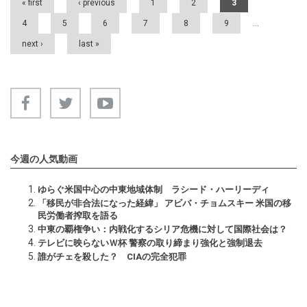
« first
‹ previous
1
2
3
4
5
6
7
8
9
…
next ›
last »
今週の人気動画
ゆらぐ米国中心の中東地域体制 ラシード・ハーリーディ
「移民が非合法になった経緯」 アビバ・チョムスキー 米国の移
民労働者搾取を語る
中東の覇権争い：内戦化するシリア危機に対して国際社会は？
テレビに映らないＷ杯 警察の取り締まり強化と強制退去
誰がチェを殺した？ CIAの完全犯罪