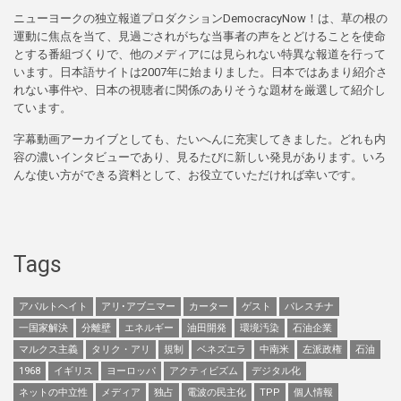
ニューヨークの独立報道プロダクションDemocracyNow！は、草の根の
運動に焦点を当て、見過ごされがちな当事者の声をとどけることを使命
とする番組づくりで、他のメディアには見られない特異な報道を行って
います。日本語サイトは2007年に始まりました。日本ではあまり紹介さ
れない事件や、日本の視聴者に関係のありそうな題材を厳選して紹介し
ています。
字幕動画アーカイブとしても、たいへんに充実してきました。どれも内
容の濃いインタビューであり、見るたびに新しい発見があります。いろ
んな使い方ができる資料として、お役立ていただければ幸いです。
Tags
アパルトヘイト
アリ･アブニマー
カーター
ゲスト
パレスチナ
一国家解決
分離壁
エネルギー
油田開発
環境汚染
石油企業
マルクス主義
タリク・アリ
規制
ベネズエラ
中南米
左派政権
石油
1968
イギリス
ヨーロッパ
アクティビズム
デジタル化
ネットの中立性
メディア
独占
電波の民主化
TPP
個人情報