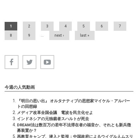
Pages
1
2
3
4
5
6
7
8
9
…
next ›
last »
今週の人気動画
『明日の思い出』 オルタナティブの思想家マイケル・アルバー
トの回想録
メディア改革全国会議 電波を民主化せよ
インドネシアの元独裁者スハルトが死去
DREAM法は数百万の若年不法滞在者の福音か、それとも新兵徴
募装置か？
再教育キャンプ、潜入と監視：中国政府によるウイグル人ムスリ