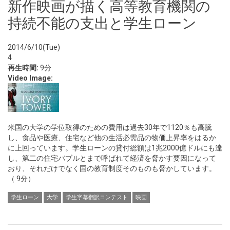
新作映画が描く高等教育機関の
持続不能の支出と学生ローン
2014/6/10(Tue)
4
再生時間:
9分
Video Image:
米国の大学の学位取得のための費用は過去30年で1120％も高騰
し、食品や医療、住宅など他の生活必需品の物価上昇率をはるか
に上回っています。学生ローンの貸付総額は1兆2000億ドルにも達
し、第二の住宅バブルとまで呼ばれて経済を脅かす要因になって
おり、それだけでなく国の教育制度そのものも脅かしています。
（ 9分）
学生ローン
大学
学生字幕翻訳コンテスト
映画