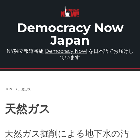
Skip to main content
Democracy Now
Japan
NY独立報道番組
Democracy Now!
を日本語でお届けし
ています
HOME
/
天然ガス
天然ガス
天然ガス掘削による地下水の汚