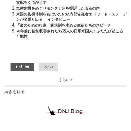
支配をくつがえす」
気候危機をめぐりモンタナ州を提訴した若者の声
米国の監視体制をあばいたNSA内部告発者エドワード・スノーデ
ンが名乗り出る インタビュー
「命のための行進」銃規制を求める生徒たちのスピーチ
70年前に強制収容された12万人の日系米国人：ふたたび起こる
可能性
1 of 190
次へ ›
さらに
続きを観る