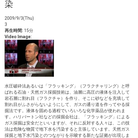
染
2009/9/3(Thu)
3
再生時間:
15分
Video Image:
水圧破砕法あるいは「フラッキング」（フラクチャリング）と呼
ばれる石油・天然ガス採掘技術は、油層に高圧の液体を注入して
岩石層に割れ目（フラクチャ）を作り、そこに砂などを充填して
割れ目がふさがらないようにして、ガスの通り道を作ってやる採
掘法です。液体を固める過程でいろいろな化学薬品が使われま
す。ハリバートン社などの採掘会社は、「フラッキング」による
ガス採掘は安全だといいますが、それに反対する人々は、この技
法は危険な物質で地下水を汚染すると主張しています。天然ガス
採掘と地下水汚染とのつながりを示唆する新たな証拠が出現しま