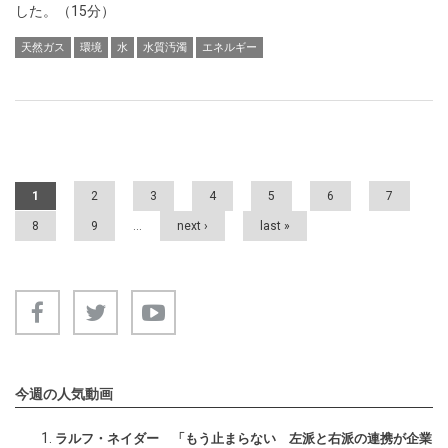
した。（15分）
天然ガス
環境
水
水質汚濁
エネルギー
Pages
1
2
3
4
5
6
7
8
9
…
next ›
last »
今週の人気動画
ラルフ・ネイダー 「もう止まらない 左派と右派の連携が企業