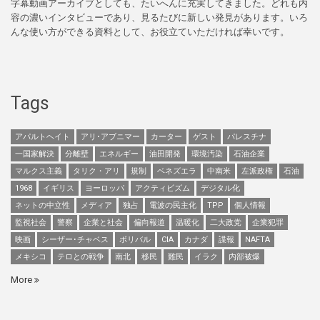
字幕動画アーカイブとしても、たいへんに充実してきました。どれも内
容の濃いインタビューであり、見るたびに新しい発見があります。いろ
んな使い方ができる資料として、お役立ていただければ幸いです。
Tags
アパルトヘイト
アリ･アブニマー
カーター
ゲスト
パレスチナ
一国家解決
分離壁
エネルギー
油田開発
環境汚染
石油企業
マルクス主義
タリク・アリ
規制
ベネズエラ
中南米
左派政権
石油
1968
イギリス
ヨーロッパ
アクティビズム
デジタル化
ネットの中立性
メディア
独占
電波の民主化
TPP
個人情報
監視社会
警察
企業と社会
偏向報道
温暖化
二大政党
企業犯罪
映画
シーザー･チャベス
ボリバル
CIA
カナダ
諜報
NAFTA
メキシコ
テロとの戦争
南北
移民
難民
イラク
内部被爆
More