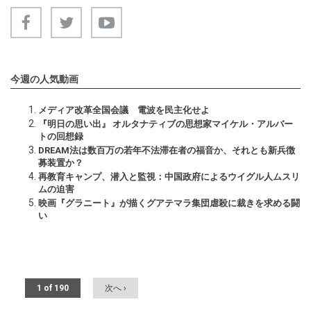
今週の人気動画
メディア改革全国会議 電波を民主化せよ
『明日の思い出』 オルタナティブの思想家マイケル・アルバー
トの回想録
DREAM法は数百万の若年不法滞在者の福音か、それとも新兵徴
募装置か？
再教育キャンプ、潜入と監視：中国政府によるウイグル人ムスリ
ムの迫害
映画『グラニート』が描くグアテマラ集団虐殺に裁きを求める闘
い
1 of 190
次へ ›