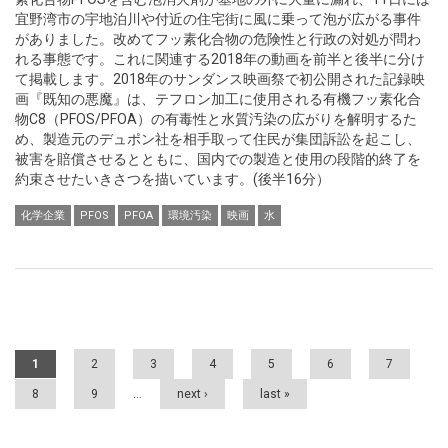
宜野湾市の宇地泊川や付近の住宅街に風に乗って泡が広がる事件
がありました。改めてフッ素化合物の危険性と行政の対処が問わ
れる事態です。これに関連する2018年の動画を前半と後半に分け
て掲載します。2018年のサンダンス映画祭で初公開された記録映
画『既知の悪魔』は、テフロン加工に使用される有機フッ素化合
物C8（PFOS/PFOA）の有毒性と水質汚染の広がりを解明するた
め、製造元のデュポン社を相手取って住民が集団訴訟を起こし、
被害を賠償させるとともに、国内での製造と使用の段階的終了を
約束させたいきさつを描いています。(後半16分）
化学企業
PFOS
PFOA
環境汚染
映画
水
Pages
1
2
3
4
5
6
7
8
9
…
next ›
last »