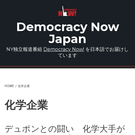
Skip to main content
Democracy Now
Japan
NY独立報道番組
Democracy Now!
を日本語でお届けし
ています
HOME
/
化学企業
化学企業
デュポンとの闘い 化学大手が