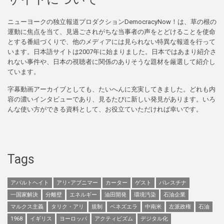
ニューヨークの独立報道プロダクションDemocracyNow！は、草の根の
運動に焦点を当て、見過ごされがちな当事者の声をとどけることを使命
とする番組づくりで、他のメディアには見られない特異な報道を行って
います。日本語サイトは2007年に始まりました。日本ではあまり紹介さ
れない事件や、日本の視聴者に関係のありそうな題材を厳選して紹介し
ています。
字幕動画アーカイブとしても、たいへんに充実してきました。どれも内
容の濃いインタビューであり、見るたびに新しい発見があります。いろ
んな使い方ができる資料として、お役立ていただければ幸いです。
Tags
アパルトヘイト
アリ･アブニマー
カーター
ゲスト
パレスチナ
一国家解決
分離壁
エネルギー
油田開発
環境汚染
石油企業
マルクス主義
タリク・アリ
規制
ベネズエラ
中南米
左派政権
石油
1968
イギリス
ヨーロッパ
アクティビズム
デジタル化