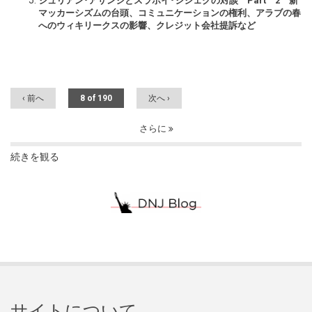
ジュリアン･アサンジとスラボイ･ジジェクの対談 Part 2 新
マッカーシズムの台頭、コミュニケーションの権利、アラブの春
へのウィキリークスの影響、クレジット会社提訴など
‹ 前へ
8 of 190
次へ ›
さらに
続きを観る
サイトについて