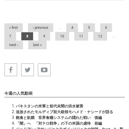
Pages
« first
‹ previous
…
4
5
6
7
8
9
10
11
12
…
next ›
last »
今週の人気動画
パキスタンの米軍と前代未聞の洪水被害
追放されたモルディブ前大統領モハメド・ナシードが語る
飽食と飢餓 世界食糧システムの隠れた戦い 後編
「闇」へ 「対テロ戦争」の下の米国の虐待 前編