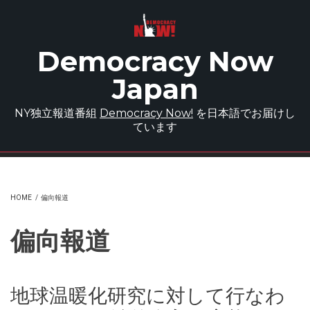
Skip to main content
Democracy Now
Japan
NY独立報道番組
Democracy Now!
を日本語でお届けし
ています
HOME
/
偏向報道
偏向報道
地球温暖化研究に対して行なわ