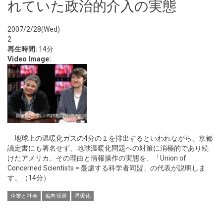
れていた政治的介入の実態
2007/2/28(Wed)
2
再生時間:
14分
Video Image:
地球上の温暖化ガスの4分の１を排出するといわれながら、京都
議定書にも署名せず、地球温暖化問題への対策に消極的であり続
けたアメリカ。その理由と情報操作の実態を、「Union of
Concerned Scientists = 憂慮する科学者同盟」の代表が説明しま
す。（14分）
企業と社会
偏向報道
温暖化