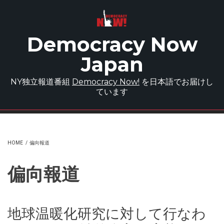
Skip to main content
Democracy Now
Japan
NY独立報道番組
Democracy Now!
を日本語でお届けし
ています
HOME
/
偏向報道
偏向報道
地球温暖化研究に対して行なわ