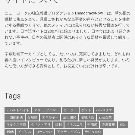
ニューヨークの独立報道プロダクションDemocracyNow！は、草の根の
運動に焦点を当て、見過ごされがちな当事者の声をとどけることを使命
とする番組づくりで、他のメディアには見られない特異な報道を行って
います。日本語サイトは2007年に始まりました。日本ではあまり紹介さ
れない事件や、日本の視聴者に関係のありそうな題材を厳選して紹介し
ています。
字幕動画アーカイブとしても、たいへんに充実してきました。どれも内
容の濃いインタビューであり、見るたびに新しい発見があります。いろ
んな使い方ができる資料として、お役立ていただければ幸いです。
Tags
アパルトヘイト
アリ･アブニマー
カーター
ゲスト
パレスチナ
一国家解決
分離壁
エネルギー
油田開発
環境汚染
石油企業
マルクス主義
タリク・アリ
規制
ベネズエラ
中南米
左派政権
石油
1968
イギリス
ヨーロッパ
アクティビズム
デジタル化