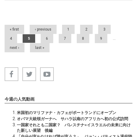
Pages
« first
‹ previous
1
2
3
4
5
6
7
8
9
…
next ›
last »
今週の人気動画
米国初のマリファナ・カフェがポートランドにオープン
オバマ大統領ガーナへ サハラ以南のアフリカへ初の公式訪問
一国家それとも二国家？ パレスチナ=イスラエルの未来に向け
た新しい展望 後編
「自分が言わなければ誰が言う？」 ジョン・バティスト退役陸