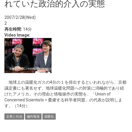
れていた政治的介入の実態
2007/2/28(Wed)
2
再生時間:
14分
Video Image:
地球上の温暖化ガスの4分の１を排出するといわれながら、京都
議定書にも署名せず、地球温暖化問題への対策に消極的であり続
けたアメリカ。その理由と情報操作の実態を、「Union of
Concerned Scientists = 憂慮する科学者同盟」の代表が説明しま
す。（14分）
企業と社会
偏向報道
温暖化