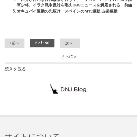
軍少将、イラク戦争反対を唱えCBSニュースを解雇される 前編
オキュパイ運動の先駆け スペインのM15運動,占拠運動
‹ 前へ
5 of 190
次へ ›
さらに
続きを観る
サイトについて