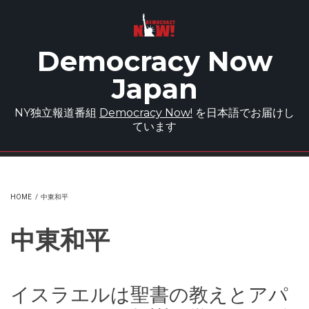
Skip to main content
Democracy Now
Japan
NY独立報道番組
Democracy Now!
を日本語でお届けし
ています
HOME
/
中東和平
中東和平
イスラエルは聖書の教えとアパ