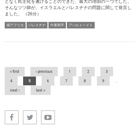
となく民主化を遂げることのできた、最大の理由の一つでした。
そんなツツ師が、イスラエルとパレスチナの問題に関して発言し
ました。 （26分）
南アフリカ
パレスチナ
中東和平
アパルトヘイト
Pages
« first
‹ previous
1
2
3
4
5
6
7
8
9
…
next ›
last »