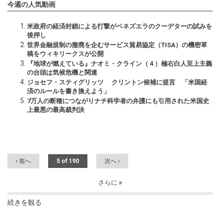
今週の人気動画
米政府の経済封鎖による打撃がベネズエラのクーデターの試みを
後押し
世界金融規制の撤廃を企むサービス貿易協定（TISA）の機密草
稿をウィキリークスが公開
『地球が燃えている』ナオミ・クライン（４）極右白人至上主義
の台頭は気候危機と関連
ジョセフ・スティグリッツ クリントン候補に提言 「米国経
済のルールを書き換えよう」
7万人の断種につながりナチ科学者の弁護にも引用された米国史
上最悪の最高裁判決
‹ 前へ
5 of 190
次へ ›
さらに
続きを観る