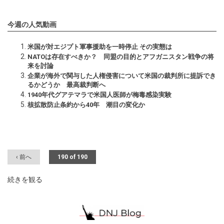
今週の人気動画
米国が対エジプト軍事援助を一時停止 その実態は
NATOは存在すべきか？ 同盟の目的とアフガニスタン戦争の将
来を討論
企業が海外で関与した人権侵害について米国の裁判所に提訴でき
るかどうか 最高裁判断へ
1940年代グアテマラで米国人医師が梅毒感染実験
核拡散防止条約から40年 潮目の変化か
‹ 前へ
190 of 190
続きを観る