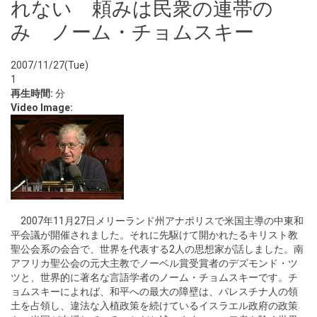
れない 頼みは民衆の連帯の
み ノーム・チョムスキー
2007/11/27(Tue)
1
再生時間:
分
Video Image:
2007年11月27日メリーランド州アナポリスで米国主導の中東和
平会議が開催されました。それに先駆けて開かれたるキリスト教
聖公会系の会合で、世界を代表する2人の思想家が話しました。南
アフリカ聖公会の元大主教でノーベル賞受賞者のデズモンド・ツ
ツと、世界的に著名な言語学者のノーム・チョムスキーです。チ
ョムスキーによれば、和平への最大の障壁は、パレスチナ人の領
土を占領し、違法な入植政策を続けているイスラエル政府の政策