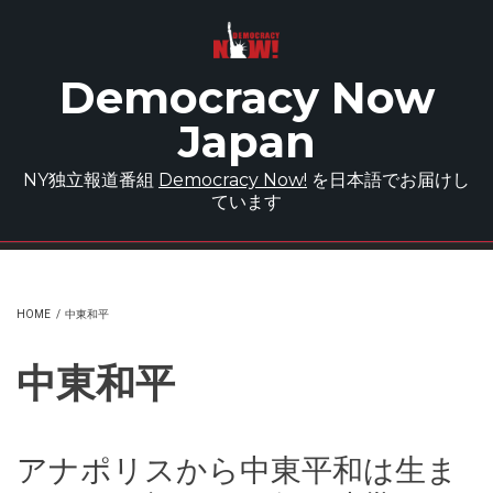
Skip to main content
Democracy Now
Japan
NY独立報道番組
Democracy Now!
を日本語でお届けし
ています
HOME
/
中東和平
中東和平
アナポリスから中東平和は生ま