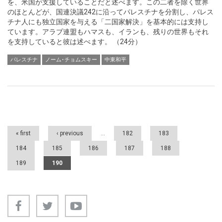
を、米国が支援していることだと述べます。この二者を除く世界
のほとんどが、国連決議242に沿ってパレスチナを分割し、パレス
チナ人にも独立国家を与える「二国家解決」を基本的には支持し
ています。アラブ連盟もハマスも、イランも、残りの世界もそれ
を支持していると彼は述べます。 （24分）
パレスチナ
ノーム･チョムスキー
中東和平
Pages
« first
‹ previous
…
182
183
184
185
186
187
188
189
190