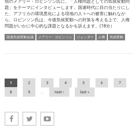
領のメアリー・ロビンソン氏に、「人権問題としての気候変動問
題」をテーマにインタビューします。国連時代に目の当たりにし
た、アフリカの環境悪化による現地の人々への被害に触れなが
ら、ロビンソン氏は、今後気候変動への対策を考える上で、人権
問題がいかに中心的な課題となるかを訴えます。(18分）
国連気候変動会議
メアリー・ロビンソン
ジェンダー
人権
気候変動
Pages
1
2
3
4
5
6
7
8
9
…
next ›
last »