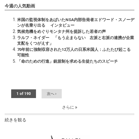
今週の人気動画
米国の監視体制をあばいたNSA内部告発者エドワード・スノーデ
ンが名乗り出る インタビュー
気候危機をめぐりモンタナ州を提訴した若者の声
ラルフ・ネイダー 「もう止まらない 左派と右派の連携が企業
支配をくつがえす」
70年前に強制収容された12万人の日系米国人：ふたたび起こる
可能性
「命のための行進」銃規制を求める生徒たちのスピーチ
1 of 190
次へ ›
さらに
続きを観る