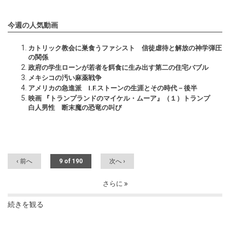
今週の人気動画
カトリック教会に巣食うファシスト 信徒虐待と解放の神学弾圧
の関係
政府の学生ローンが若者を餌食に生み出す第二の住宅バブル
メキシコの汚い麻薬戦争
アメリカの急進派 I.F.ストーンの生涯とその時代－後半
映画 『トランプランドのマイケル・ムーア』（１）トランプ
白人男性 断末魔の恐竜の叫び
‹ 前へ
9 of 190
次へ ›
さらに
続きを観る