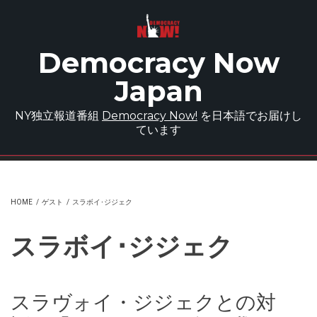
Skip to main content
Democracy Now
Japan
NY独立報道番組
Democracy Now!
を日本語でお届けし
ています
HOME
/
ゲスト
/
スラボイ･ジジェク
スラボイ･ジジェク
スラヴォイ・ジジェクとの対