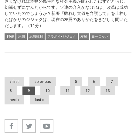
さえなければ本物の民主的な社会主義が開花したはずだと信じ、
幻滅せずにすんだからです。ソ連の介入がなければ、改革は成功
していたのでしょうか？新著『敗れし大儀を弁護して』を上梓し
たばかりのジジェクは、現在の左翼のありかたをきびしく問いた
だします。（14分）
1968
思想
思想統制
スラボイ･ジジェク
左翼
ヨーロッパ
Pages
« first
‹ previous
…
5
6
7
8
9
10
11
12
13
…
next ›
last »