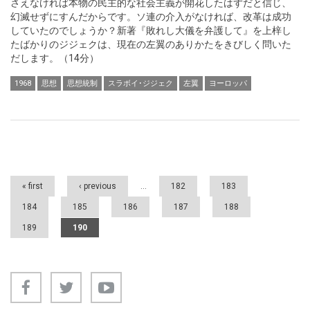
さえなければ本物の民主的な社会主義が開花したはずだと信じ、
幻滅せずにすんだからです。ソ連の介入がなければ、改革は成功
していたのでしょうか？新著『敗れし大儀を弁護して』を上梓し
たばかりのジジェクは、現在の左翼のありかたをきびしく問いた
だします。（14分）
1968
思想
思想統制
スラボイ･ジジェク
左翼
ヨーロッパ
Pages
« first
‹ previous
…
182
183
184
185
186
187
188
189
190