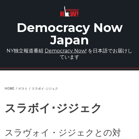
Skip to main content
Democracy Now
Japan
NY独立報道番組
Democracy Now!
を日本語でお届けし
ています
HOME
/
ゲスト
/
スラボイ･ジジェク
スラボイ･ジジェク
スラヴォイ・ジジェクとの対