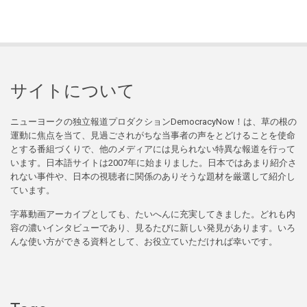
サイトについて
ニューヨークの独立報道プロダクションDemocracyNow！は、草の根の
運動に焦点を当て、見過ごされがちな当事者の声をとどけることを使命
とする番組づくりで、他のメディアには見られない特異な報道を行って
います。日本語サイトは2007年に始まりました。日本ではあまり紹介さ
れない事件や、日本の視聴者に関係のありそうな題材を厳選して紹介し
ています。
字幕動画アーカイブとしても、たいへんに充実してきました。どれも内
容の濃いインタビューであり、見るたびに新しい発見があります。いろ
んな使い方ができる資料として、お役立ていただければ幸いです。