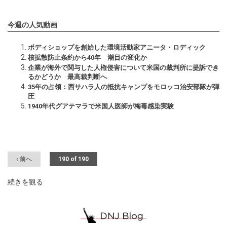
今週の人気動画
ボディショップを創始した環境活動家アニータ・ロディック
核拡散防止条約から40年 潮目の変化か
企業が海外で関与した人権侵害について米国の裁判所に提訴でき
るかどうか 最高裁判断へ
35年の占領：西サハラ人の抵抗キャンプをモロッコ治安部隊が弾
圧
1940年代グアテマラで米国人医師が梅毒感染実験
‹ 前へ
190 of 190
続きを観る