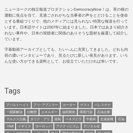
ニューヨークの独立報道プロダクションDemocracyNow！は、草の根の
運動に焦点を当て、見過ごされがちな当事者の声をとどけることを使命
とする番組づくりで、他のメディアには見られない特異な報道を行って
います。日本語サイトは2007年に始まりました。日本ではあまり紹介さ
れない事件や、日本の視聴者に関係のありそうな題材を厳選して紹介し
ています。
字幕動画アーカイブとしても、たいへんに充実してきました。どれも内
容の濃いインタビューであり、見るたびに新しい発見があります。いろ
んな使い方ができる資料として、お役立ていただければ幸いです。
Tags
アパルトヘイト
アリ･アブニマー
カーター
ゲスト
パレスチナ
一国家解決
分離壁
エネルギー
油田開発
環境汚染
石油企業
マルクス主義
タリク・アリ
規制
ベネズエラ
中南米
左派政権
石油
1968
イギリス
ヨーロッパ
アクティビズム
デジタル化