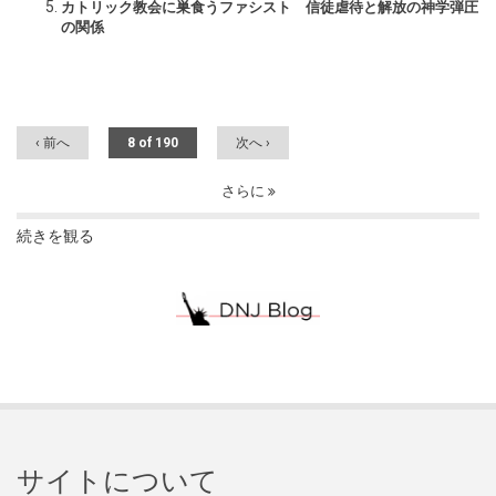
カトリック教会に巣食うファシスト 信徒虐待と解放の神学弾圧
の関係
‹ 前へ
8 of 190
次へ ›
さらに
続きを観る
サイトについて