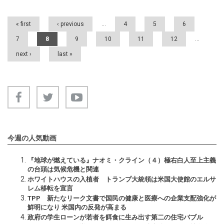
Pages
« first
‹ previous
…
4
5
6
7
8
9
10
11
12
…
next ›
last »
今週の人気動画
『地球が燃えている』ナオミ・クライン（４）極右白人至上主義
の台頭は気候危機と関連
ホワイトハウスの入植者 トランプ大統領は米国大使館のエルサ
レム移転を宣言
TPP 新たなリーク文書で国民の健康と医療への企業支配強化が
鮮明になり 米国内の反発が高まる
政府の学生ローンが若者を餌食に生み出す第二の住宅バブル