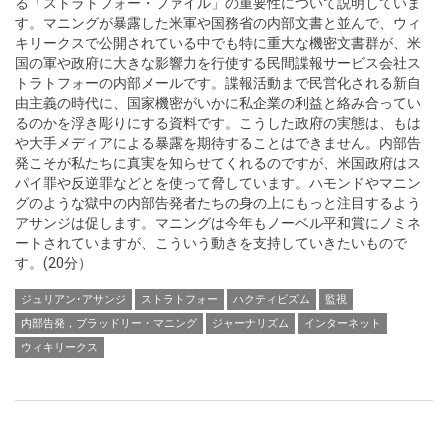
る「ストラトフォー・ファイル」の重要性について説明していま
す。マニングが暴露した米軍や国務省の内部文書と並んで、ウィ
キリークスで公開されている中でも特に重大な機密文書群が、米
国の軍や政府に大きな影響力を行使する民間諜報サービス会社ス
トラトフォーの内部メールです。諜報活動まで民営化される新自
由主義の時代に、国家機密がいかに私企業の利益と絡み合ってい
るのかを浮き彫りにする資料です。こうした政府の実態は、もは
や大手メディアによる暴露を期待することはできません。内部告
発こそが私たちに真実を知らせてくれるのですが、米国政府はス
パイ罪や反逆罪などとを使って脅しています。ハモンドやマニン
グのような獄中の内部告発者たちの身の上にもっと注目するよう
アサンジは促します。マニングは今年もノーベル平和賞にノミネ
ートされていますが、こういう動きを支持していきたいもので
す。(20分）
ジュリアン･アサンジ
ストラトフォー
ハクティビズム
監視
内部告発，ブラッドリー・マニング
ジャーナリズム
インターネット
ウィキリークス