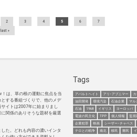
2
3
4
5
6
7
last »
Tags
Now！は、草の根の運動に焦点を当
アパルトヘイト
アリ･アブニマー
カ
命とする番組づくりで、他のメデ
油田開発
環境汚染
石油企業
マル
サイトは2007年に始まりまし
石油
1968
イギリス
ヨーロッパ
者に関係のありそうな題材を厳選
電波の民主化
TPP
個人情報
監視
企業犯罪
映画
シーザー･チャベス
ました。どれも内容の濃いインタ
テロとの戦争
南北
移民
難民
イ
ろんな使い方ができる資料とし