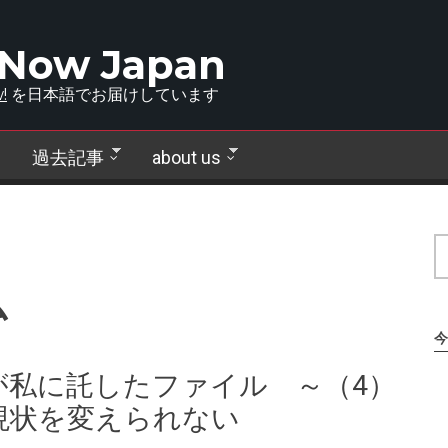
 Now Japan
!
を日本語でお届けしています
過去記事
about us
ム
今
が私に託したファイル ～（4）
現状を変えられない