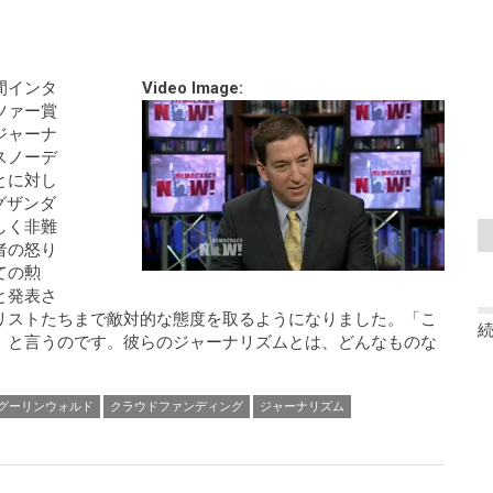
間インタ
Video Image:
ツァー賞
ジャーナ
スノーデ
とに対し
グザンダ
しく非難
者の怒り
ての勲
と発表さ
リストたちまで敵対的な態度を取るようになりました。「こ
」と言うのです。彼らのジャーナリズムとは、どんなものな
グーリンウォルド
クラウドファンディング
ジャーナリズム