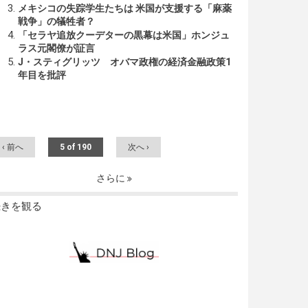
メキシコの失踪学生たちは 米国が支援する「麻薬
戦争」の犠牲者？
「セラヤ追放クーデターの黒幕は米国」ホンジュ
ラス元閣僚が証言
J・スティグリッツ オバマ政権の経済金融政策1
年目を批評
‹ 前へ
5 of 190
次へ ›
さらに
続きを観る