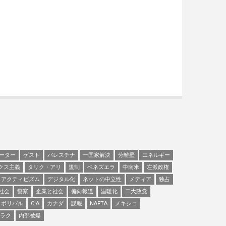
ーター
ゲスト
パレスチナ
一国家解決
分離壁
エネルギー
クス主義
タリク・アリ
規制
ベネズエラ
中南米
左派政権
アクティビズム
デジタル化
ネットの中立性
メディア
独占
社会
警察
企業と社会
偏向報道
温暖化
二大政党
ボリバル
CIA
カナダ
諜報
NAFTA
メキシコ
ラク
内部被爆