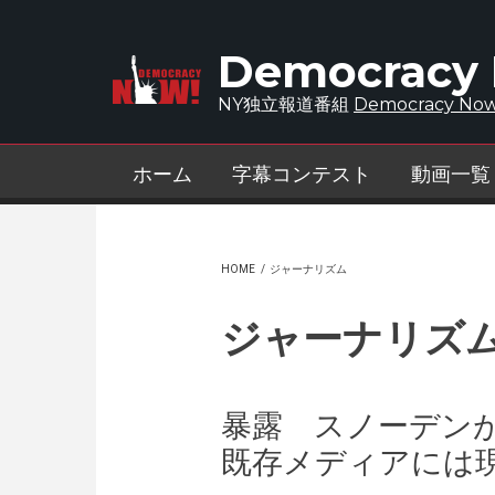
Skip to main content
Democracy
NY独立報道番組
Democracy Now
ホーム
字幕コンテスト
動画一覧
HOME
/
ジャーナリズム
ジャーナリズ
暴露 スノーデン
既存メディアには