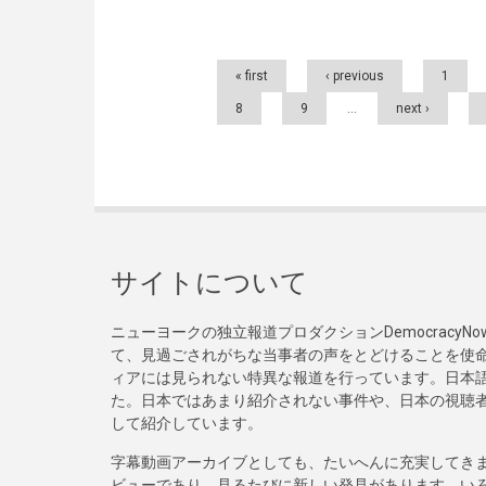
Pages
« first
‹ previous
1
8
9
…
next ›
サイトについて
ニューヨークの独立報道プロダクションDemocracy
て、見過ごされがちな当事者の声をとどけることを使
ィアには見られない特異な報道を行っています。日本語
た。日本ではあまり紹介されない事件や、日本の視聴
して紹介しています。
字幕動画アーカイブとしても、たいへんに充実してき
ビューであり、見るたびに新しい発見があります。い