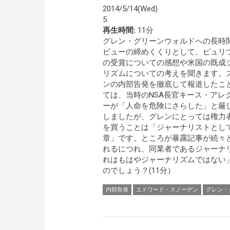
2014/5/14(Wed)
5
再生時間:
11分
グレン・グリーンウォルドへの長時
ビューの締めくくりとして、ピュリ
の受賞についての感想や米国の既成
リズムについての考えを聞きます。
ンの内部告発を徹底して報道したこ
ては、当時のNSA長官キース・アレ
ーが「人命を危険にさらした」と厳
しましたが、グレンにとっては権力
を買うことは「ジャーナリストとし
章」です。ところが暴露記事が続々
れるにつれ、同業者であるジャーナ
れはもはやジャーナリズムではない
のでしょう？(11分）
内部告発
エドワード・スノーデン
グレン・