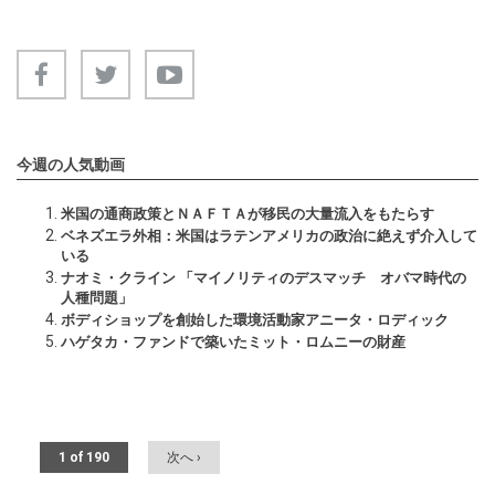
今週の人気動画
米国の通商政策とＮＡＦＴＡが移民の大量流入をもたらす
ベネズエラ外相：米国はラテンアメリカの政治に絶えず介入して
いる
ナオミ・クライン 「マイノリティのデスマッチ オバマ時代の
人種問題」
ボディショップを創始した環境活動家アニータ・ロディック
ハゲタカ・ファンドで築いたミット・ロムニーの財産
1 of 190
次へ ›