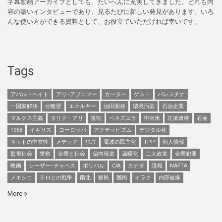
字幕動画アーカイブとしても、たいへんに充実してきました。どれも内
容の濃いインタビューであり、見るたびに新しい発見があります。いろ
んな使い方ができる資料として、お役立ていただければ幸いです。
Tags
アパルトヘイト
アリ･アブニマー
カーター
ゲスト
パレスチナ
一国家解決
分離壁
エネルギー
油田開発
環境汚染
石油企業
マルクス主義
タリク・アリ
規制
ベネズエラ
中南米
左派政権
石油
1968
イギリス
ヨーロッパ
アクティビズム
デジタル化
ネットの中立性
メディア
独占
電波の民主化
TPP
個人情報
監視社会
警察
企業と社会
偏向報道
温暖化
二大政党
企業犯罪
映画
シーザー･チャベス
ボリバル
CIA
カナダ
諜報
NAFTA
メキシコ
テロとの戦争
南北
移民
難民
イラク
内部被爆
More