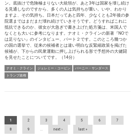
ン。底抜けで危険極まりない大統領が、あと3年は国家を壊し続け
る見通しなのですから、多くの人は気持ちが重い。いや、わかり
ますよ、その気持ち。日本だってあと四年、少なくとも2年後の参
院選まではまだまだ壊れ続けていきそうです。どうすればこれに
抵抗できるのか、彼女が大急ぎで書き上げた処方箋は、米国人で
なくとも大いに参考になります。ナオミ・クラインの新著『NOで
は足りない』のインタビュー、パート２です。このところ幾つか
の国の選挙で、従来の候補者とは違い明白な反緊縮政策を掲げた
候補が、下からの民衆運動に押し上げられる形で予想外の大健闘
を見せたことについてです。（14分）
ナオミ・クライン
ジェレミー・コービン
バーニー・サンダース
トランプ政権
Pages
1
2
3
4
5
6
7
8
9
…
next ›
last »